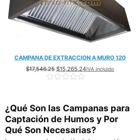
CAMPANA DE EXTRACCION A MURO 120
Original
Current
$
17,546.25
$
15,265.24
IVA incluido
price
price
was:
is:
$17,546.25.
$15,265.24.
¿Qué Son las Campanas para
Captación de Humos y Por
Qué Son Necesarias?