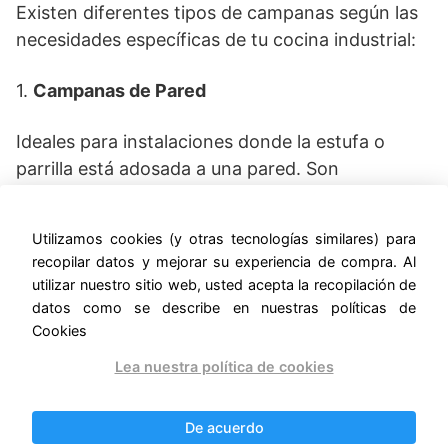
Existen diferentes tipos de campanas según las
necesidades específicas de tu cocina industrial:
1.
Campanas de Pared
Ideales para instalaciones donde la estufa o
parrilla está adosada a una pared. Son
compactas, eficientes y perfectas para la
mayoría de las cocinas comerciales.
Utilizamos cookies (y otras tecnologías similares) para
recopilar datos y mejorar su experiencia de compra. Al
2.
Campanas Centrales o de Isla
utilizar nuestro sitio web, usted acepta la recopilación de
datos como se describe en nuestras políticas de
Diseñadas para cocinas con estufas o equipos
Cookies
de cocción ubicados en el centro. Estas
Lea nuestra política de cookies
campanas captan humos desde todos los lados,
ofreciendo una cobertura completa.
De acuerdo