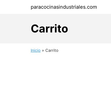
Saltar
paracocinasindustriales.com
al
contenido
Carrito
Inicio
»
Carrito