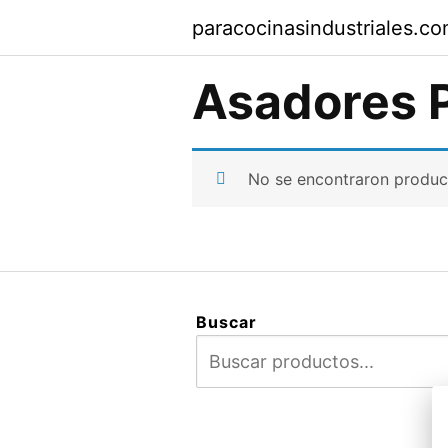
Saltar
paracocinasindustriales.c
al
contenido
Asadores P
No se encontraron produc
Buscar