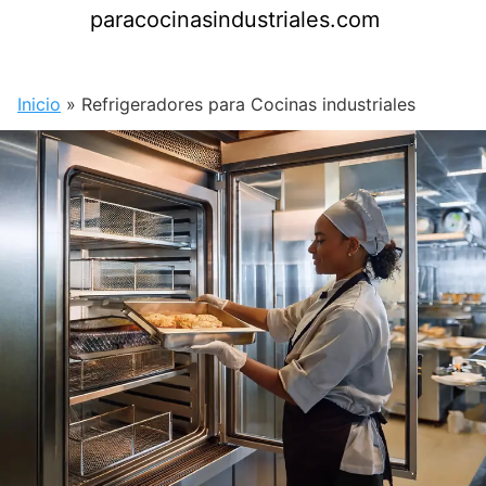
Saltar
paracocinasindustriales.com
al
contenido
Inicio
»
Refrigeradores para Cocinas industriales