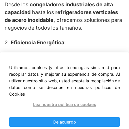
Desde los
congeladores industriales de alta
capacidad
hasta los
refrigeradores verticales
de acero inoxidable
, ofrecemos soluciones para
negocios de todos los tamaños.
2.
Eficiencia Energética:
Muchos de nuestros modelos están equipados
con
sistemas de refrigeración con gas
Utilizamos cookies (y otras tecnologías similares) para
ecológico R-290
, lo que reduce el impacto
recopilar datos y mejorar su experiencia de compra. Al
ambiental y el consumo de energía.
utilizar nuestro sitio web, usted acepta la recopilación de
datos como se describe en nuestras políticas de
Cookies
3.
Diseño Duradero y Profesional:
Lea nuestra política de cookies
Todos los equipos están fabricados con
materiales resistentes como acero inoxidable,
De acuerdo
garantizando una vida útil prolongada y facilidad