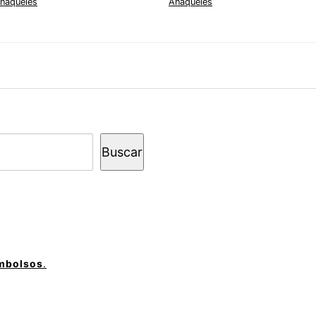
naqueles
Anaqueles
Buscar
embolsos
.