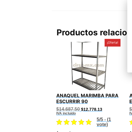
Productos relacio
¡Oferta!
ANAQUEL MARIMBA PARA
ESCURRIR 90
Original
Current
$
14,687.50
$
$
12,778.13
price
price
IVA incluido
I
was:
is:
5/5 - (1
$14,687.50.
$12,778.13.
vote)