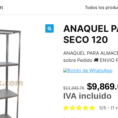
om
Todos los produ
ANAQUEL P
🔍
SECO 120
ANAQUEL PARA ALMACEN
sobre Pedido 🚚 ENVI
Origina
$
9,869
$
11,343.75
price
IVA incluido
was:
5/5 - (1 
$11,343