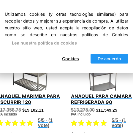
Utilizamos cookies (y otras tecnologías similares) para
recopilar datos y mejorar su experiencia de compra. Al utilizar
nuestro sitio web, usted acepta la recopilación de datos
nados
como se describe en nuestras políticas de Cookies
Lea nuestra política de cookies
¡Oferta!
¡Oferta
Cookies
De acuerdo
ANAQUEL MARIMBA PARA
ANAQUEL PARA CAMARA
ESCURRIR 120
REFRIGERADA 90
Original
Current
Original
Current
17,358.75
$
13,275.00
$
15,102.11
$
11,549.25
price
price
price
price
VA incluido
IVA incluido
was:
is:
was:
is:
5/5 - (1
5/5 - (1
$17,358.75.
$15,102.11.
$13,275.00.
$11,549
vote)
vote)