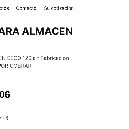
ctos
Contacto
Su cotización
ARA ALMACEN
 SECO 120 👉 Fabricacion
O POR COBRAR
l
Current
.06
price
is:
vote)
.75.
$9,869.06.