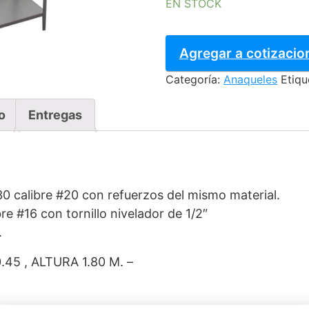
EN STOCK
ANAQUEL
PARA
Agregar a cotizacio
ALMACEN
Categoría:
Anaqueles
Etiqu
SECO
120
cantidad
o
Entregas
0 calibre #20 con refuerzos del mismo material.
re #16 con tornillo nivelador de 1/2″
.
45 , ALTURA 1.80 M. –