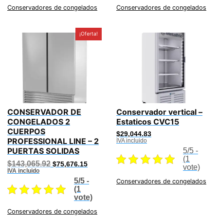
Conservadores de congelados
Conservadores de congelados
¡Oferta!
CONSERVADOR DE
Conservador vertical –
CONGELADOS 2
Estaticos CVC15
CUERPOS
$
29,044.83
PROFESSIONAL LINE – 2
IVA incluido
PUERTAS SOLIDAS
5/5 -
(1
Original
Current
$
143,065.92
$
75,676.15
vote)
price
price
IVA incluido
was:
is:
5/5 -
Conservadores de congelados
$143,065.92.
$75,676.15.
(1
vote)
Conservadores de congelados