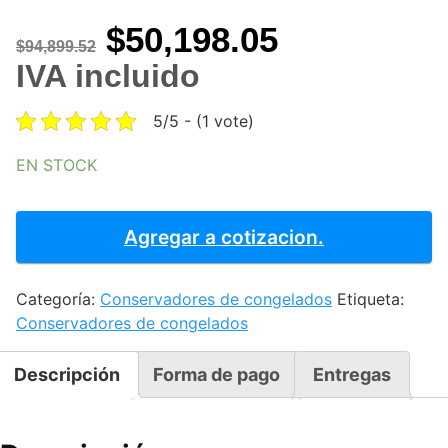
Original
Current
$
50,198.05
$
94,899.52
price
price
IVA incluido
was:
is:
5/5 - (1 vote)
$94,899.52.
$50,198.05
EN STOCK
CONSERVADOR
DE
Agregar a cotizacion.
CONGELADOS
1
Categoría:
Conservadores de congelados
Etiqueta:
CUERPO
Conservadores de congelados
PROFESSIONAL
LINE
-
Descripción
Forma de pago
Entregas
1
PUERTA
SOLIDA