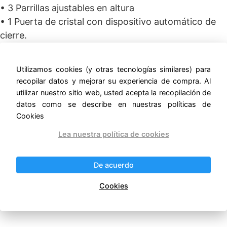
• 3 Parrillas ajustables en altura
• 1 Puerta de cristal con dispositivo automático de
cierre.
• Evaporación automática del agua de deshielo y
refrigeración por tiro forzado.
Utilizamos cookies (y otras tecnologías similares) para
• Kit de (4) ruedas de 3” de diámetro, de las cuales
recopilar datos y mejorar su experiencia de compra. Al
las 2 frontales llevan freno.
utilizar nuestro sitio web, usted acepta la recopilación de
datos como se describe en nuestras políticas de
• 115V. – 60 Hz.
Cookies
• 1/2 HP – 5.0 Amps
Lea nuestra política de cookies
• Medidas:70 cm X 67.9 cm X 195.9 cm (Frente x
Fondo x Alto)
De acuerdo
• Peso:198 kg –
Cookies
ernestomunoz.com