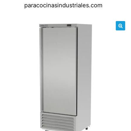
Saltar
paracocinasindustriales.com
al
contenido
🔍