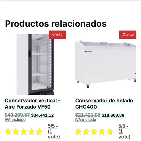
Productos relacionados
¡Oferta!
¡Oferta!
Conservador vertical –
Conservador de helado
Aire Forzado VF50
CHC400
Original
Current
Original
Current
$
40,269.57
$
21,421.05
$
34,441.12
$
18,609.86
price
price
price
price
IVA incluido
IVA incluido
was:
is:
was:
is:
5/5 -
5/5 -
$40,269.57.
$34,441.12.
$21,421.05.
$18,609
(1
(1
vote)
vote)