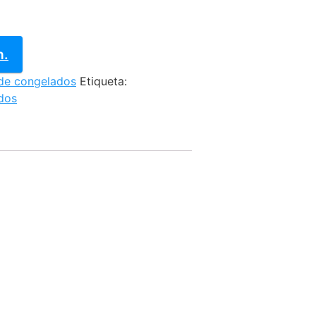
n.
de congelados
Etiqueta:
dos