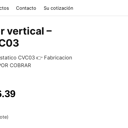
ctos
Contacto
Su cotización
 vertical –
VC03
Estatico CVC03 👉 Fabricacion
O POR COBRAR
l
Current
6.39
price
is:
vote)
.82.
$13,336.39.