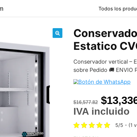
om
Todos los produ
Conservador
🔍
Estatico C
Conservador vertical – 
sobre Pedido 🚚 ENVI
Origina
$
13,33
$
16,577.82
price
IVA incluido
was:
5/5 - (1 
$16,577