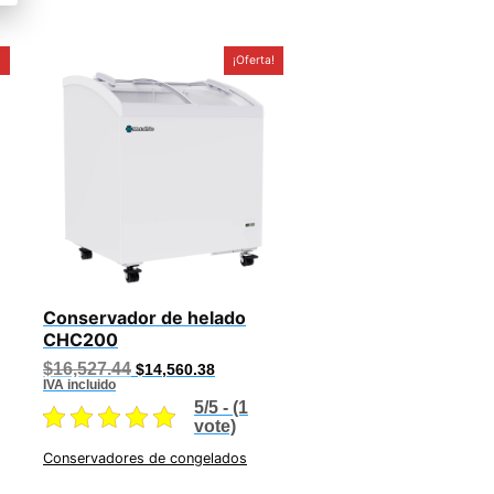
!
¡Oferta!
Conservador de helado
CHC200
.63.
Original
Current
$
16,527.44
$
14,560.38
price
price
IVA incluido
was:
is:
5/5 - (1
$16,527.44.
$14,560.38.
vote)
Conservadores de congelados