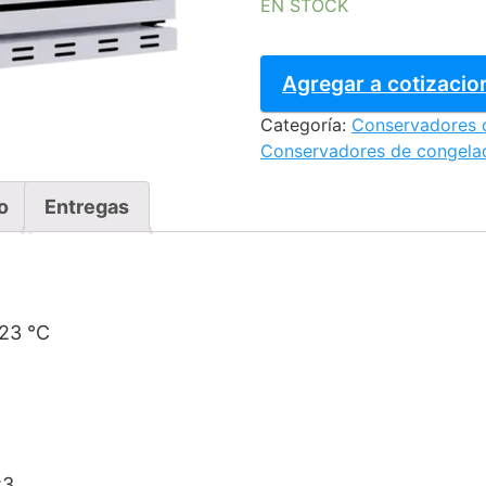
EN STOCK
Conservador
vertical
Agregar a cotizacio
-
Categoría:
Conservadores 
Estatico
Conservadores de congela
CVC03
cantidad
o
Entregas
-23 °C
t3