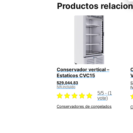
Productos relacio
Conservador vertical –
C
Estaticos CVC15
$
29,044.83
$
IVA incluido
I
5/5 - (1
vote)
Conservadores de congelados
C