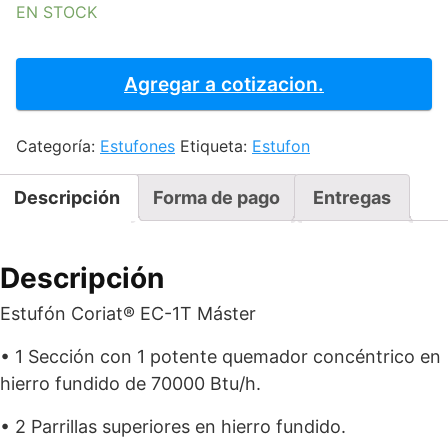
EN STOCK
ESTUFON
CORIAT
Agregar a cotizacion.
-
EC-
Categoría:
Estufones
Etiqueta:
Estufon
1T
MASTER
PREMIUM
Descripción
Forma de pago
Entregas
cantidad
Descripción
Estufón Coriat® EC-1T Máster
• 1 Sección con 1 potente quemador concéntrico en
hierro fundido de 70000 Btu/h.
• 2 Parrillas superiores en hierro fundido.