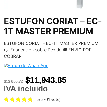
ESTUFON CORIAT – EC-
1T MASTER PREMIUM
ESTUFON CORIAT – EC-1T MASTER PREMIUM
👉 Fabricacion sobre Pedido 🚚 ENVIO POR
COBRAR
Original
Current
$
11,943.85
$
13,655.72
price
price
IVA incluido
was:
is:
5/5 - (1 vote)
$13,655.72.
$11,943.85