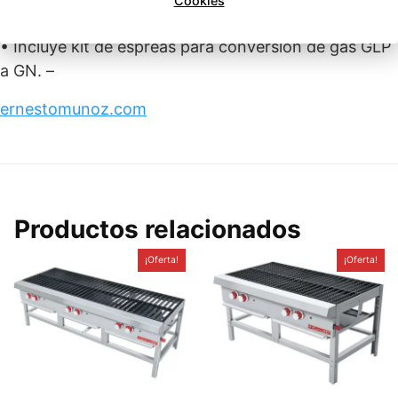
Cookies
• Peso sin empaque: 48 kg.
• Incluye kit de espreas para conversión de gas GLP
a GN. –
ernestomunoz.com
Productos relacionados
¡Oferta!
¡Oferta!