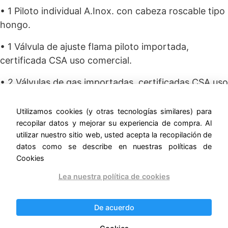
• 1 Piloto individual A.Inox. con cabeza roscable tipo
hongo.
• 1 Válvula de ajuste flama piloto importada,
certificada CSA uso comercial.
• 2 Válvulas de gas importadas, certificadas CSA uso
comercial.
Utilizamos cookies (y otras tecnologías similares) para
• 1 Charola para captar escurrimientos.
recopilar datos y mejorar su experiencia de compra. Al
utilizar nuestro sitio web, usted acepta la recopilación de
• 2 Perillas zinc con aislamiento térmico en silicón
datos como se describe en nuestras políticas de
rojo.
Cookies
• Estructura A.Inox. con niveladores.
Lea nuestra política de cookies
• Medidas exteriores totales, sin empaque: frente:
De acuerdo
0.570 m, fondo: 0.690 m, altura: 0.600 m.