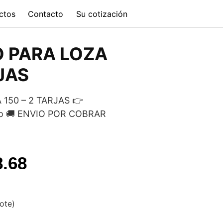
ctos
Contacto
Su cotización
 PARA LOZA
RJAS
150 – 2 TARJAS 👉
ido 🚚 ENVIO POR COBRAR
l
Current
8.68
price
is:
vote)
.50.
$23,448.68.