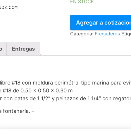
EN STOCK
FREGADERO
PARA
Agregar a cotizacio
LOZA
Categoría:
Fregaderos
Etiq
150
-
2
o
Entregas
TARJAS
cantidad
libre #18 con moldura perimétral tipo marina para evi
re #18 de 0.50 x 0.50 x 0.30 m
r con patas de 1 1/2″ y peinazos de 1 1/4″ con regato
e fontanería. –