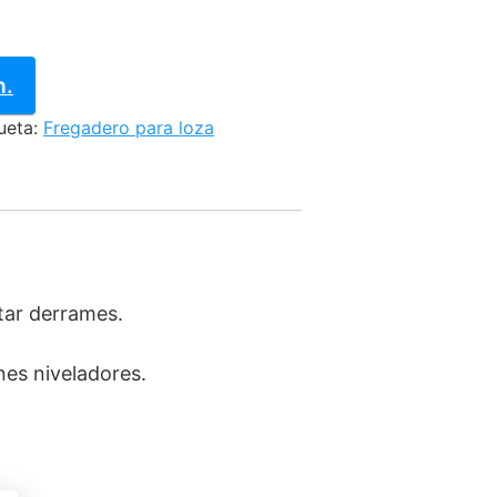
n.
ueta:
Fregadero para loza
tar derrames.
nes niveladores.