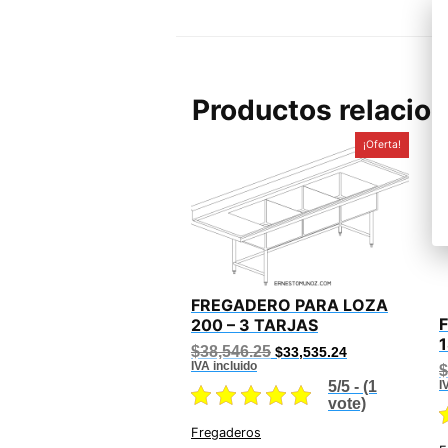
Productos relacio
¡Oferta!
FREGADERO PARA LOZA
200 – 3 TARJAS
Original
Current
$
38,546.25
$
33,535.24
price
price
IVA incluido
$
was:
is:
I
5/5 - (1
$38,546.25.
$33,535.24.
vote)
Fregaderos