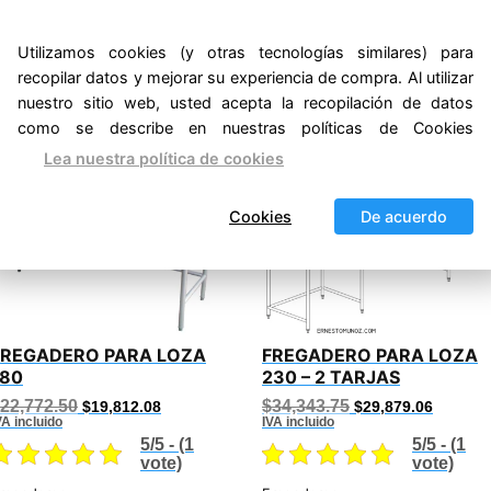
Utilizamos cookies (y otras tecnologías similares) para
recopilar datos y mejorar su experiencia de compra. Al utilizar
nuestro sitio web, usted acepta la recopilación de datos
nados
como se describe en nuestras políticas de Cookies
Lea nuestra política de cookies
¡Oferta!
¡Oferta
Cookies
De acuerdo
FREGADERO PARA LOZA
FREGADERO PARA LOZA
180
230 – 2 TARJAS
Original
Current
Original
Current
22,772.50
$
34,343.75
$
19,812.08
$
29,879.06
price
price
price
price
VA incluido
IVA incluido
was:
is:
was:
is:
5/5 - (1
5/5 - (1
$22,772.50.
$19,812.08.
$34,343.75.
$29,879
vote)
vote)