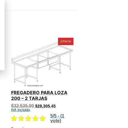
!
¡Oferta!
FREGADERO PARA LOZA
200 – 2 TARJAS
Original
Current
$
32,535.00
$
28,305.45
price
price
IVA incluido
was:
is:
5/5 - (1
.06.
$32,535.00.
$28,305.45.
vote)