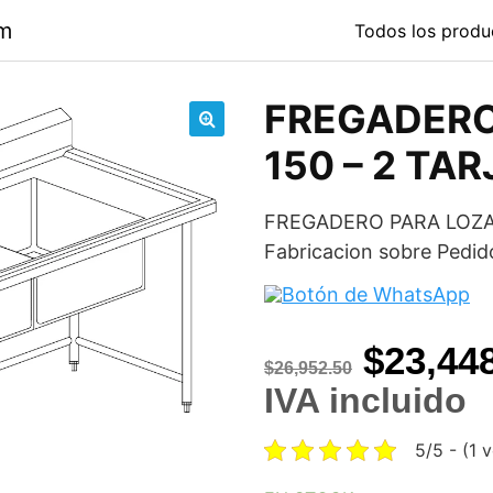
om
Todos los produ
FREGADERO
🔍
150 – 2 TA
FREGADERO PARA LOZA 
Fabricacion sobre Ped
Origina
$
23,44
$
26,952.50
price
IVA incluido
was:
5/5 - (1 
$26,952