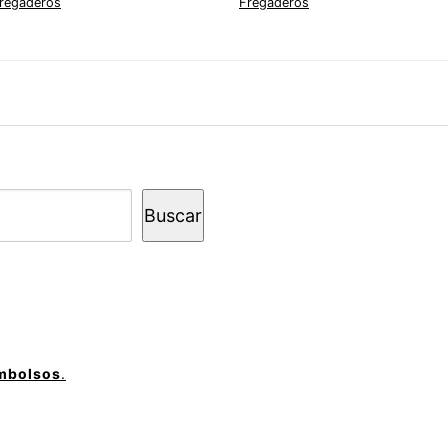
regaderos
Fregaderos
Buscar
embolsos
.