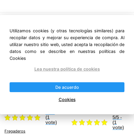
Utilizamos cookies (y otras tecnologías similares) para
Productos relacionados
recopilar datos y mejorar su experiencia de compra. Al
utilizar nuestro sitio web, usted acepta la recopilación de
¡Oferta!
¡Oferta!
datos como se describe en nuestras políticas de
Cookies
Lea nuestra política de cookies
De acuerdo
FREGADERO PARA
FREGADERO PARA
LOZA 230 – 3 TARJAS
LOZA 180 – 3 TARJAS
Cookies
Original
Current
$
40,358.75
$
35,112.11
price
price
Original
Current
IVA incluido
$
34,796.25
$
30,272.74
was:
is:
price
price
IVA incluido
5/5 -
$40,358.75.
$35,112.11.
was:
is:
5/5 -
(1
$34,796.25.
$30,272
(1
vote)
vote)
Fregaderos