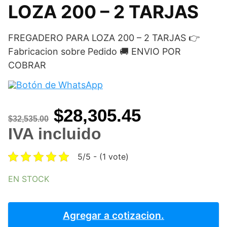
LOZA 200 – 2 TARJAS
FREGADERO PARA LOZA 200 – 2 TARJAS 👉
Fabricacion sobre Pedido 🚚 ENVIO POR
COBRAR
Original
Current
$
28,305.45
$
32,535.00
price
price
IVA incluido
was:
is:
5/5 - (1 vote)
$32,535.00.
$28,305.45
EN STOCK
FREGADERO
PARA
Agregar a cotizacion.
LOZA