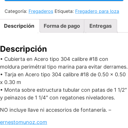
200
Categoría:
Fregaderos
Etiqueta:
Fregadero para loza
-
2
TARJAS
Descripción
Forma de pago
Entregas
cantidad
Descripción
• Cubierta en Acero tipo 304 calibre #18 con
moldura perimétral tipo marina para evitar derrames.
• Tarja en Acero tipo 304 calibre #18 de 0.50 x 0.50
x 0.30 m
• Monta sobre estructura tubular con patas de 1 1/2″
y peinazos de 1 1/4″ con regatones niveladores.
NO incluye llave ni accesorios de fontanería. –
ernestomunoz.com