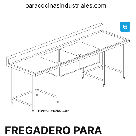
Saltar
paracocinasindustriales.com
al
contenido
🔍
FREGADERO PARA