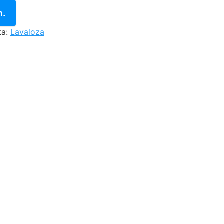
n.
ta:
Lavaloza