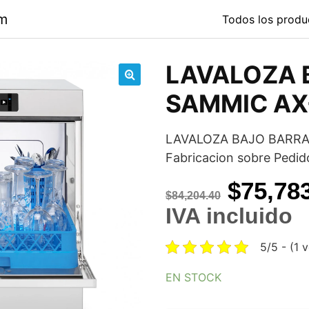
om
Todos los produ
LAVALOZA 
🔍
SAMMIC AX
LAVALOZA BAJO BARRA
Fabricacion sobre Ped
Origina
$
75,78
$
84,204.40
price
IVA incluido
was:
5/5 - (1 
$84,204
EN STOCK
LAVALOZA