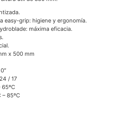
ntizada.
a easy-grip: higiene y ergonomía.
ydroblade: máxima eficacia.
s.
ial.
 mm x 500 mm
10″
24 / 17
– 65ºC
C – 85ºC