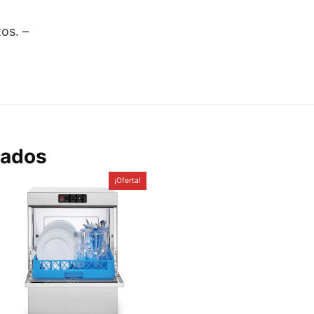
os. –
nados
¡Oferta!