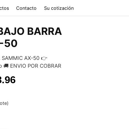
ctos
Contacto
Su cotización
BAJO BARRA
-50
 SAMMIC AX-50 👉
ido 🚚 ENVIO POR COBRAR
l
Current
3.96
price
is:
vote)
.40.
$75,783.96.