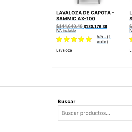
LAVALOZA DE CAPOTA –
SAMMIC AX-100
Original
Current
$
144,640.40
$
$
130,176.36
price
price
IVA incluido
I
was:
is:
5/5 - (1
$144,640.40.
$130,176.36.
vote)
Lavaloza
L
Buscar