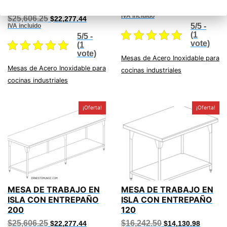
ENTREPAÑO 200
Original
Current
$
12,560.00
$
10,927.20
price
price
IVA incluido
Original
Current
$
25,606.25
$
22,277.44
was:
is:
price
price
5/5 -
IVA incluido
$12,560.00.
$10,927
was:
is:
(1
5/5 -
$25,606.25.
$22,277.44.
vote)
(1
vote)
Mesas de Acero Inoxidable para
Mesas de Acero Inoxidable para
cocinas industriales
cocinas industriales
¡Oferta!
¡Oferta!
MESA DE TRABAJO EN
MESA DE TRABAJO EN
ISLA CON ENTREPAÑO
ISLA CON ENTREPAÑO
200
120
Original
Current
Original
Current
$
25,606.25
$
16,242.50
$
22,277.44
$
14,130.98