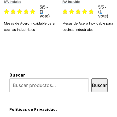
price
price
price
price
IVA incluido
IVA incluido
was:
is:
was:
is:
5/5 -
5/5 -
$25,606.25.
$22,277.44.
$16,242.50.
$14,130
(1
(1
vote)
vote)
Mesas de Acero Inoxidable para
Mesas de Acero Inoxidable para
cocinas industriales
cocinas industriales
Buscar
Buscar
Politicas de Privacidad
.