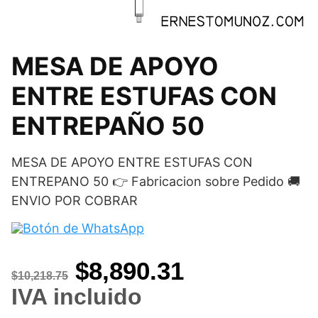
MESA DE APOYO
ENTRE ESTUFAS CON
ENTREPAÑO 50
MESA DE APOYO ENTRE ESTUFAS CON
ENTREPANO 50 👉 Fabricacion sobre Pedido 🚚
ENVIO POR COBRAR
Original
Current
$
8,890.31
$
10,218.75
price
price
IVA incluido