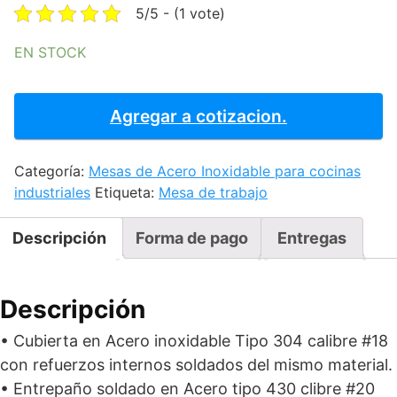
was:
is:
5/5 - (1 vote)
$10,218.75.
$8,890.31.
EN STOCK
MESA
DE
Agregar a cotizacion.
APOYO
ENTRE
Categoría:
Mesas de Acero Inoxidable para cocinas
ESTUFAS
industriales
Etiqueta:
Mesa de trabajo
CON
ENTREPAÑO
50
Descripción
Forma de pago
Entregas
cantidad
Descripción
• Cubierta en Acero inoxidable Tipo 304 calibre #18
con refuerzos internos soldados del mismo material.
• Entrepaño soldado en Acero tipo 430 clibre #20