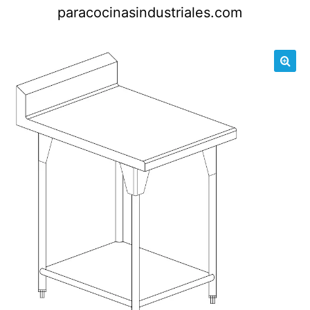
Saltar
paracocinasindustriales.com
al
contenido
🔍