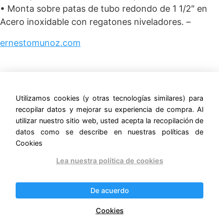
• Monta sobre patas de tubo redondo de 1 1/2″ en
Acero inoxidable con regatones niveladores. –
ernestomunoz.com
Utilizamos cookies (y otras tecnologías similares) para
Productos relacionados
recopilar datos y mejorar su experiencia de compra. Al
utilizar nuestro sitio web, usted acepta la recopilación de
¡Oferta!
¡Oferta!
datos como se describe en nuestras políticas de
Cookies
Lea nuestra política de cookies
De acuerdo
MESA DE TRABAJO A
MESA DE TRABAJO EN
Cookies
MURO CON
ISLA 110