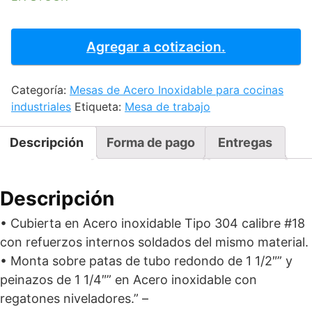
MESA
DE
Agregar a cotizacion.
TRABAJO
A
Categoría:
Mesas de Acero Inoxidable para cocinas
MURO
industriales
Etiqueta:
Mesa de trabajo
150
cantidad
Descripción
Forma de pago
Entregas
Descripción
• Cubierta en Acero inoxidable Tipo 304 calibre #18
con refuerzos internos soldados del mismo material.
• Monta sobre patas de tubo redondo de 1 1/2″” y
peinazos de 1 1/4″” en Acero inoxidable con
regatones niveladores.” –