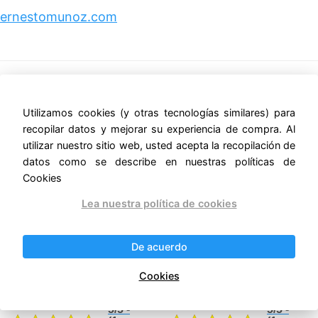
ernestomunoz.com
Productos relacionados
Utilizamos cookies (y otras tecnologías similares) para
recopilar datos y mejorar su experiencia de compra. Al
¡Oferta!
¡Oferta!
utilizar nuestro sitio web, usted acepta la recopilación de
datos como se describe en nuestras políticas de
Cookies
Lea nuestra política de cookies
De acuerdo
MESA DE TRABAJO EN
MESA DE TRABAJO A
ISLA 180
MURO 120
Cookies
Original
Current
Original
Current
$
16,777.50
$
13,162.50
$
14,596.43
$
11,451.38
price
price
price
price
IVA incluido
IVA incluido
was:
is:
was:
is:
5/5 -
5/5 -
$16,777.50.
$14,596.43.
$13,162.50.
$11,451