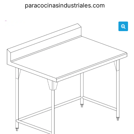
Saltar
paracocinasindustriales.com
al
contenido
🔍