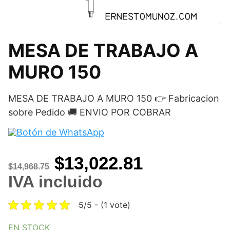
MESA DE TRABAJO A
MURO 150
MESA DE TRABAJO A MURO 150 👉 Fabricacion
sobre Pedido 🚚 ENVIO POR COBRAR
Original
Current
$
13,022.81
$
14,968.75
price
price
IVA incluido
was:
is:
5/5 - (1 vote)
$14,968.75.
$13,022.81
EN STOCK