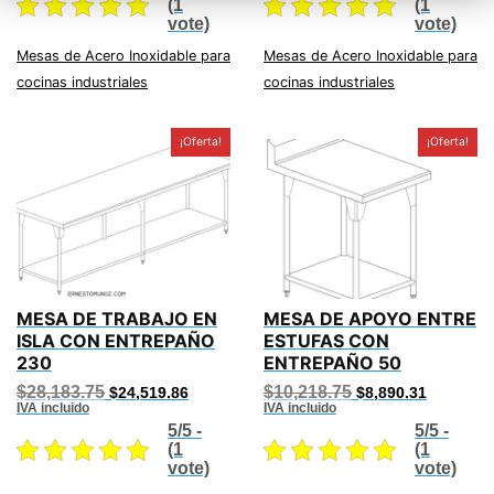
(1
(1
vote)
vote)
Mesas de Acero Inoxidable para
Mesas de Acero Inoxidable para
cocinas industriales
cocinas industriales
¡Oferta!
¡Oferta!
MESA DE TRABAJO EN
MESA DE APOYO ENTRE
ISLA CON ENTREPAÑO
ESTUFAS CON
230
ENTREPAÑO 50
Original
Current
Original
Current
$
28,183.75
$
10,218.75
$
24,519.86
$
8,890.31
price
price
price
price
IVA incluido
IVA incluido
was:
is:
was:
is:
5/5 -
5/5 -
$28,183.75.
$24,519.86.
$10,218.75.
$8,890.31
(1
(1
vote)
vote)