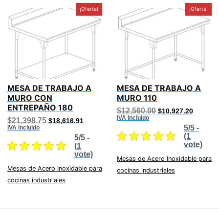
¡Oferta!
¡Oferta!
MESA DE TRABAJO A
MESA DE TRABAJO A
MURO CON
MURO 110
ENTREPAÑO 180
Original
Current
$
12,560.00
$
10,927.20
price
price
IVA incluido
Original
Current
$
21,398.75
$
18,616.91
was:
is:
price
price
5/5 -
IVA incluido
$12,560.00.
$10,927
was:
is:
(1
5/5 -
$21,398.75.
$18,616.91.
vote)
(1
vote)
Mesas de Acero Inoxidable para
Mesas de Acero Inoxidable para
cocinas industriales
cocinas industriales