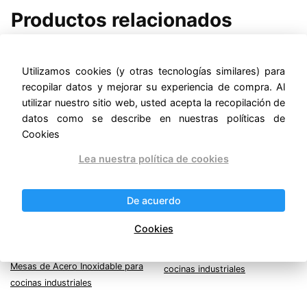
Productos relacionados
¡Oferta!
¡Oferta!
Utilizamos cookies (y otras tecnologías similares) para
recopilar datos y mejorar su experiencia de compra. Al
utilizar nuestro sitio web, usted acepta la recopilación de
datos como se describe en nuestras políticas de
Cookies
MESA DE TRABAJO A
MESA DE TRABAJO A
Lea nuestra política de cookies
MURO CON
MURO 230
ENTREPAÑO 200
Original
Current
$
22,280.00
$
19,383.60
price
price
IVA incluido
Original
Current
$
25,606.25
De acuerdo
$
22,277.44
was:
is:
price
price
5/5 -
IVA incluido
$22,280.00.
$19,383
was:
is:
(1
5/5 -
Cookies
$25,606.25.
$22,277.44.
vote)
(1
vote)
Mesas de Acero Inoxidable para
Mesas de Acero Inoxidable para
cocinas industriales
cocinas industriales