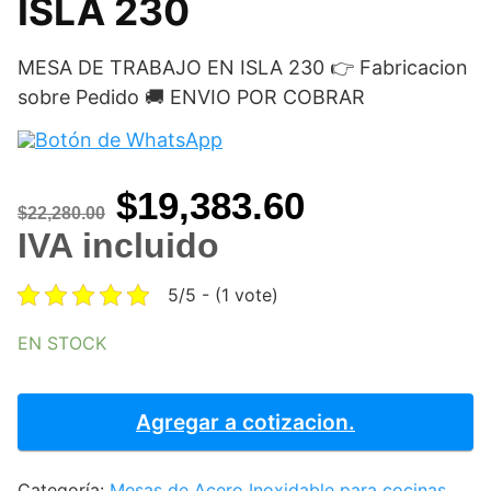
ISLA 230
MESA DE TRABAJO EN ISLA 230 👉 Fabricacion
sobre Pedido 🚚 ENVIO POR COBRAR
Original
Current
$
19,383.60
$
22,280.00
price
price
IVA incluido
was:
is:
5/5 - (1 vote)
$22,280.00.
$19,383.60
EN STOCK
MESA
DE
Agregar a cotizacion.
TRABAJO
EN
Categoría:
Mesas de Acero Inoxidable para cocinas
ISLA