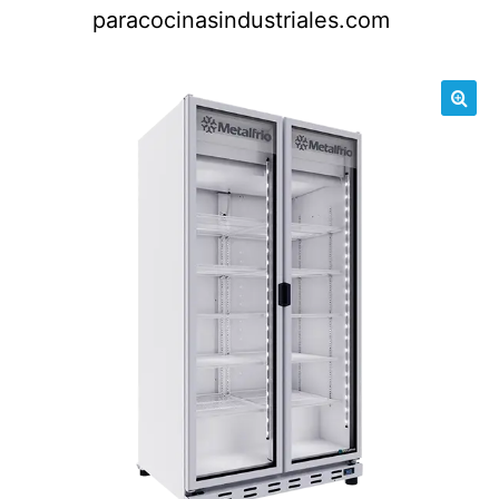
Saltar
paracocinasindustriales.com
al
contenido
🔍