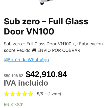
Sub zero – Full Glass
Door VN100
Sub zero – Full Glass Door VN100 👉 Fabricacion
sobre Pedido 🚚 ENVIO POR COBRAR
Original
Current
$
42,910.84
$
50,106.82
price
price
IVA incluido
was:
is:
5/5 - (1 vote)
$50,106.82.
$42,910.84
EN STOCK