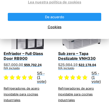
Lea nuestra política de cookies
Productos relacionados
¡Oferta!
¡Oferta!
De acuerdo
Cookies
Enfriador – Full Glass
Sub zero – Tapa
Door RB900
Deslizable VNH330
Original
Current
Original
Current
$
67,000.00
$
25,984.19
$
59,702.24
$
22,178.04
price
price
price
price
IVA incluido
IVA incluido
was:
is:
was:
is:
5/5 -
5/5 -
$67,000.00.
$59,702.24.
$25,984.19.
$22,178
(1
(1
vote)
vote)
Refrigeradores de acero
Refrigeradores de acero
inoxidable para cocinas
inoxidable para cocinas
industriales
industriales