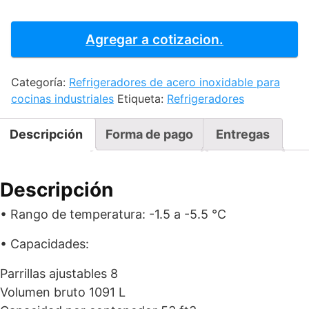
Sub
zero
Agregar a cotizacion.
-
Full
Categoría:
Refrigeradores de acero inoxidable para
Glass
cocinas industriales
Etiqueta:
Refrigeradores
Door
VN100
cantidad
Descripción
Forma de pago
Entregas
Descripción
• Rango de temperatura: -1.5 a -5.5 °C
• Capacidades:
Parrillas ajustables 8
Volumen bruto 1091 L