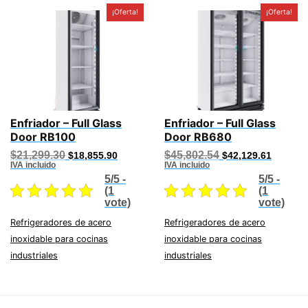
¡Oferta!
¡Oferta!
Enfriador – Full Glass
Enfriador – Full Glass
Door RB100
Door RB680
Original
Current
Original
Current
$
21,299.30
$
45,802.54
$
18,855.90
$
42,129.61
price
price
price
price
IVA incluido
IVA incluido
was:
is:
was:
is:
5/5 -
5/5 -
$21,299.30.
$18,855.90.
$45,802.54.
$42,129
(1
(1
vote)
vote)
Refrigeradores de acero
Refrigeradores de acero
inoxidable para cocinas
inoxidable para cocinas
industriales
industriales