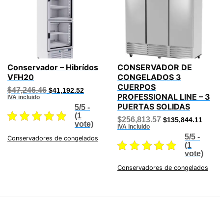
Conservador – Hibrídos
CONSERVADOR DE
VFH20
CONGELADOS 3
CUERPOS
Original
Current
$
47,246.46
$
41,192.52
PROFESSIONAL LINE – 3
price
price
IVA incluido
was:
is:
PUERTAS SOLIDAS
5/5 -
$47,246.46.
$41,192.52.
(1
Original
Curre
$
256,813.57
$
135,844.11
vote)
price
price
IVA incluido
was:
is:
5/5 -
Conservadores de congelados
$256,813.57.
$135,
(1
vote)
Conservadores de congelados