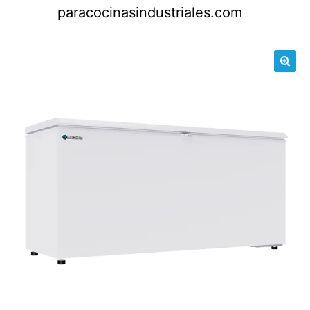
Saltar
paracocinasindustriales.com
al
contenido
🔍