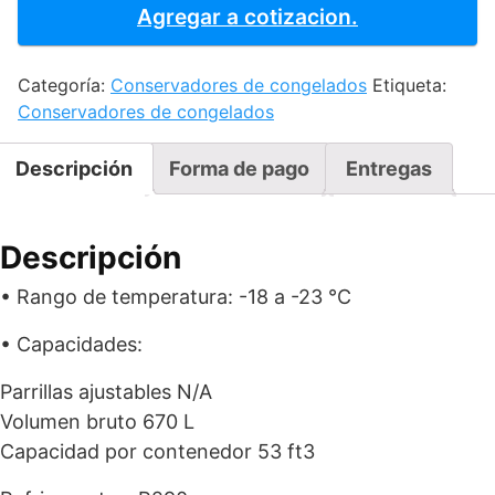
de
Agregar a cotizacion.
cofre
CPC25
Categoría:
Conservadores de congelados
Etiqueta:
cantidad
Conservadores de congelados
Descripción
Forma de pago
Entregas
Descripción
• Rango de temperatura: -18 a -23 °C
• Capacidades:
Parrillas ajustables N/A
Volumen bruto 670 L
Capacidad por contenedor 53 ft3