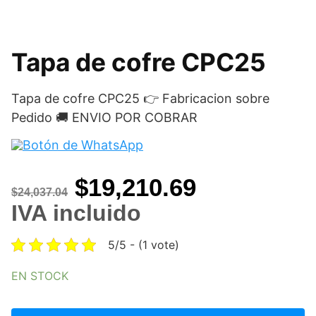
Tapa de cofre CPC25
Tapa de cofre CPC25 👉 Fabricacion sobre
Pedido 🚚 ENVIO POR COBRAR
Original
Current
$
19,210.69
$
24,037.04
price
price
IVA incluido
was:
is:
5/5 - (1 vote)
$24,037.04.
$19,210.69
EN STOCK
Tapa