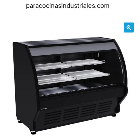
Saltar
paracocinasindustriales.com
al
contenido
🔍