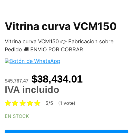
Vitrina curva VCM150
Vitrina curva VCM150 👉 Fabricacion sobre
Pedido 🚚 ENVIO POR COBRAR
Original
Current
$
38,434.01
$
45,787.47
price
price
IVA incluido
was:
is:
5/5 - (1 vote)
$45,787.47.
$38,434.01
EN STOCK
Vitrina