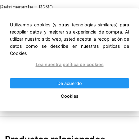
Refrigerante – R290
Control Electronico
Sistema de iluminación – LED
Utilizamos cookies (y otras tecnologías similares) para
Sistema de ruedas – 0
recopilar datos y mejorar su experiencia de compra. Al
utilizar nuestro sitio web, usted acepta la recopilación de
Voltaje / Frecuencia
datos como se describe en nuestras políticas de
115 V/60 Hz
Cookies
Lea nuestra política de cookies
Alto 1.236 m
Ancho 1.500 m
Profundidad 0.883 m –
De acuerdo
Cookies
ernestomunoz.com