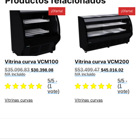
Productos relacionados
¡Oferta!
¡Oferta!
Vitrina curva VCM100
Vitrina curva VCM200
Original
Current
Original
Current
$
35,096.83
$
53,499.47
$
30,398.08
$
45,016.02
price
price
price
price
IVA incluido
IVA incluido
was:
is:
was:
is:
5/5 -
5/5 -
$35,096.83.
$30,398.08.
$53,499.47.
$45,016
(1
(1
vote)
vote)
Vitrinas curvas
Vitrinas curvas