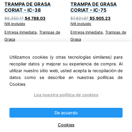
TRAMPA DE GRASA
TRAMPA DE GRASA
CORIAT – IC-38
CORIAT – IC-75
Original
Current
Original
Current
$
6,350.17
$
4,788.03
$
7,831.87
$
5,905.23
IVA incluido
price
price
IVA incluido
price
price
was:
is:
was:
is:
,
,
Entrega Inmediata
Trampas de
Entrega Inmediata
Trampas de
$6,350.17.
$4,788.03.
$7,831.87.
$5,905.23
Grasa
Grasa
Utilizamos cookies (y otras tecnologías similares) para
recopilar datos y mejorar su experiencia de compra. Al
utilizar nuestro sitio web, usted acepta la recopilación de
datos como se describe en nuestras políticas de
Buscar
Cookies
Buscar
Lea nuestra política de cookies
De acuerdo
Politicas de Privacidad
.
Cookies
Políticas de Devoluciones y Reembolsos
.