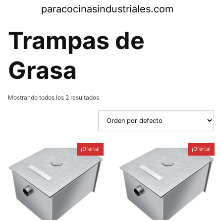
Saltar
paracocinasindustriales.com
al
contenido
Trampas de
Grasa
Mostrando todos los 2 resultados
¡Oferta!
¡Oferta!