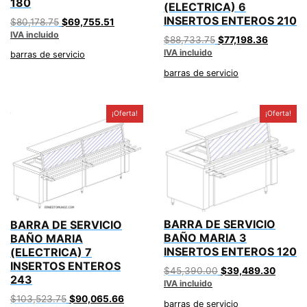
180
(ELECTRICA) 6
INSERTOS ENTEROS 210
Original
Current
$
80,178.75
$
69,755.51
IVA incluido
price
price
Original
Current
$
88,733.75
$
77,198.36
was:
is:
IVA incluido
price
price
barras de servicio
$80,178.75.
$69,755.51.
was:
is:
barras de servicio
$88,733.75.
$77,198.
¡Oferta!
¡Oferta!
BARRA DE SERVICIO
BARRA DE SERVICIO
BAÑO MARIA 3
BAÑO MARIA
INSERTOS ENTEROS 120
(ELECTRICA) 7
INSERTOS ENTEROS
Original
Curren
$
45,390.00
$
39,489.30
243
IVA incluido
price
price
was:
is:
Original
Current
$
103,523.75
$
90,065.66
barras de servicio