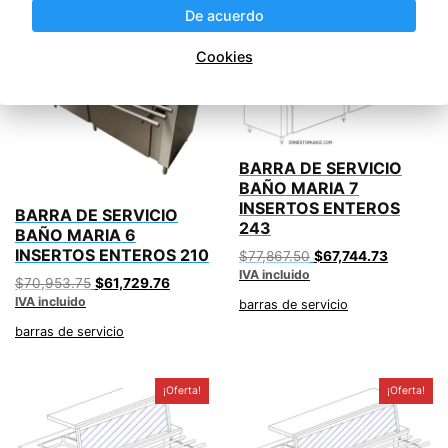
¡Oferta!
¡Oferta!
De acuerdo
Cookies
BARRA DE SERVICIO
BAÑO MARIA 7
INSERTOS ENTEROS
BARRA DE SERVICIO
243
BAÑO MARIA 6
INSERTOS ENTEROS 210
Original
Current
$
77,867.50
$
67,744.73
IVA incluido
price
price
Original
Current
$
70,953.75
$
61,729.76
was:
is:
IVA incluido
price
price
barras de servicio
$77,867.50.
$67,744.
was:
is:
barras de servicio
$70,953.75.
$61,729.76.
¡Oferta!
¡Oferta!