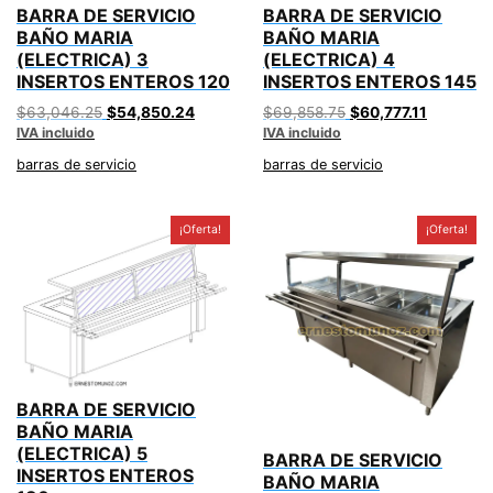
BARRA DE SERVICIO
BARRA DE SERVICIO
BAÑO MARIA
BAÑO MARIA
(ELECTRICA) 3
(ELECTRICA) 4
INSERTOS ENTEROS 120
INSERTOS ENTEROS 145
Original
Current
Original
Current
$
63,046.25
$
54,850.24
$
69,858.75
$
60,777.11
IVA incluido
price
price
IVA incluido
price
price
was:
is:
was:
is:
barras de servicio
barras de servicio
$63,046.25.
$54,850.24.
$69,858.75.
$60,777.1
¡Oferta!
¡Oferta!
BARRA DE SERVICIO
BAÑO MARIA
(ELECTRICA) 5
BARRA DE SERVICIO
INSERTOS ENTEROS
BAÑO MARIA