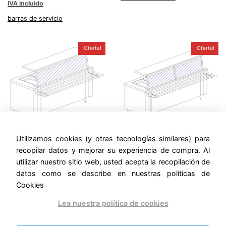
$45,390.00.
$39,48
IVA incluido
price
price
was:
is:
barras de servicio
$103,523.75.
$90,065.66.
¡Oferta!
¡Oferta!
BARRA DE SERVICIO
BARRA DE SERVICIO
Utilizamos cookies (y otras tecnologías similares) para
BAÑO MARIA 4
BAÑO MARIA 5
INSERTOS ENTEROS 145
INSERTOS ENTEROS
recopilar datos y mejorar su experiencia de compra. Al
180
utilizar nuestro sitio web, usted acepta la recopilación de
Original
Current
$
52,171.25
$
45,388.99
datos como se describe en nuestras políticas de
IVA incluido
price
price
Original
Curren
$
62,437.50
$
54,320.63
was:
is:
IVA incluido
price
price
Cookies
barras de servicio
$52,171.25.
$45,388.99.
was:
is:
barras de servicio
Lea nuestra política de cookies
$62,437.50.
$54,32