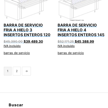
BARRA DE SERVICIO
BARRA DE SERVICIO
FRIA A HIELO 3
FRIA A HIELO 4
INSERTOS ENTEROS 120
INSERTOS ENTEROS 145
Original
Current
Original
Current
$
45,390.00
$
39,489.30
$
52,171.25
$
45,388.99
IVA incluido
price
price
IVA incluido
price
price
was:
is:
was:
is:
barras de servicio
barras de servicio
$45,390.00.
$39,489.30.
$52,171.25.
$45,388
1
2
→
Buscar