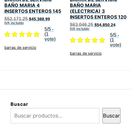
BAÑO MARIA 4
BAÑO MARIA
INSERTOS ENTEROS 145
(ELECTRICA) 3
INSERTOS ENTEROS 120
Original
Current
$
52,171.25
$
45,388.99
price
price
IVA incluido
Original
Current
$
63,046.25
$
54,850.24
was:
is:
price
price
5/5 -
IVA incluido
$52,171.25.
$45,388.99.
was:
is:
(1
5/5 -
$63,046.25.
$54,850
vote)
(1
vote)
barras de servicio
barras de servicio
Buscar
Buscar