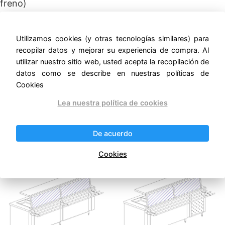
freno)
No incluye insertos. Se venden por separado.
Utilizamos cookies (y otras tecnologías similares) para
Mide: FRENTE 1.45 M, FONDO 0.70 + 0.30 M,
recopilar datos y mejorar su experiencia de compra. Al
ALTURA 0.90 + 0.40 M. –
utilizar nuestro sitio web, usted acepta la recopilación de
datos como se describe en nuestras políticas de
ernestomunoz.com
Cookies
Lea nuestra política de cookies
De acuerdo
Productos relacionados
Cookies
¡Oferta!
¡Oferta!