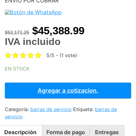
ENVIO POR COBRAR
Original
Current
$
45,388.99
$
52,171.25
price
price
IVA incluido
was:
is:
5/5 - (1 vote)
$52,171.25.
$45,388.99
EN STOCK
BARRA
DE
Agregar a cotizacion.
SERVICIO
FRIA
Categoría:
barras de servicio
Etiqueta:
barras de
A
servicio
HIELO
4
INSERTOS
Descripción
Forma de pago
Entregas