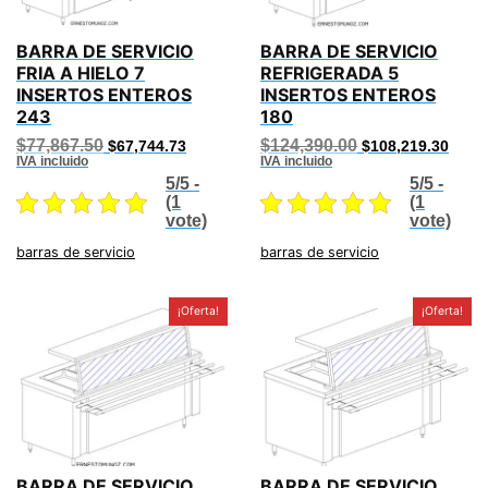
BARRA DE SERVICIO
BARRA DE SERVICIO
FRIA A HIELO 7
REFRIGERADA 5
INSERTOS ENTEROS
INSERTOS ENTEROS
243
180
Original
Current
Original
Curre
$
77,867.50
$
124,390.00
$
67,744.73
$
108,219.30
price
price
price
price
IVA incluido
IVA incluido
was:
is:
was:
is:
5/5 -
5/5 -
$77,867.50.
$67,744.73.
$124,390.00.
$108,
(1
(1
vote)
vote)
barras de servicio
barras de servicio
¡Oferta!
¡Oferta!
BARRA DE SERVICIO
BARRA DE SERVICIO