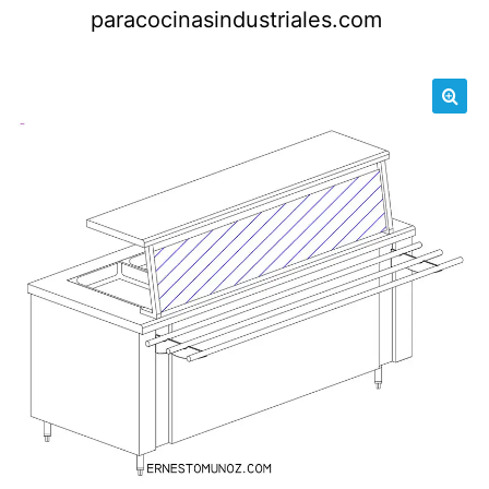
Saltar
paracocinasindustriales.com
al
contenido
🔍