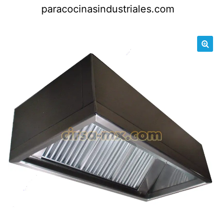
Saltar
paracocinasindustriales.com
al
contenido
🔍