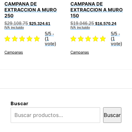
CAMPANA DE
CAMPANA DE
EXTRACCION A MURO
EXTRACCION A MURO
250
150
Original
Current
Original
Current
$
29,108.75
$
19,046.25
$
25,324.61
$
16,570.24
price
price
price
price
IVA incluido
IVA incluido
was:
is:
was:
is:
5/5 -
5/5 -
$29,108.75.
$25,324.61.
$19,046.25.
$16,570
(1
(1
vote)
vote)
Campanas
Campanas
Buscar
Buscar