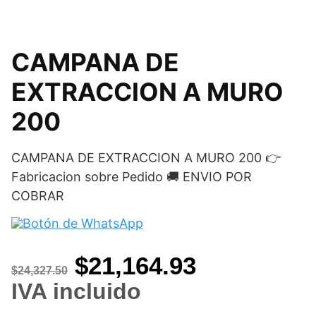
CAMPANA DE
EXTRACCION A MURO
200
CAMPANA DE EXTRACCION A MURO 200 👉
Fabricacion sobre Pedido 🚚 ENVIO POR
COBRAR
Original
Current
$
21,164.93
$
24,327.50
price
price
IVA incluido