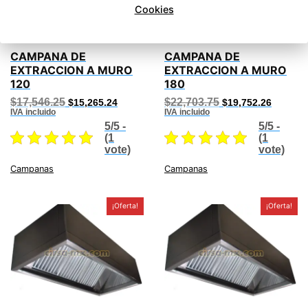
Cookies
CAMPANA DE
CAMPANA DE
EXTRACCION A MURO
EXTRACCION A MURO
120
180
Original
Current
Original
Current
$
17,546.25
$
22,703.75
$
15,265.24
$
19,752.26
price
price
price
price
IVA incluido
IVA incluido
was:
is:
was:
is:
5/5 -
5/5 -
$17,546.25.
$15,265.24.
$22,703.75.
$19,752
(1
(1
vote)
vote)
Campanas
Campanas
¡Oferta!
¡Oferta!