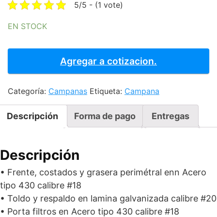
was:
is:
5/5 - (1 vote)
$24,327.50.
$21,164.93
EN STOCK
CAMPANA
DE
Agregar a cotizacion.
EXTRACCION
A
Categoría:
Campanas
Etiqueta:
Campana
MURO
200
cantidad
Descripción
Forma de pago
Entregas
Descripción
• Frente, costados y grasera perimétral enn Acero
tipo 430 calibre #18
• Toldo y respaldo en lamina galvanizada calibre #20
• Porta filtros en Acero tipo 430 calibre #18