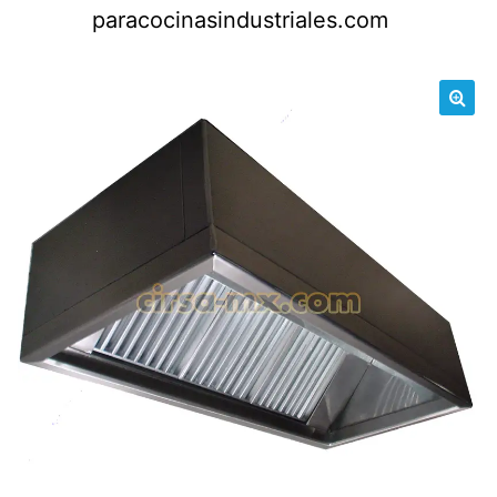
Saltar
paracocinasindustriales.com
al
contenido
🔍