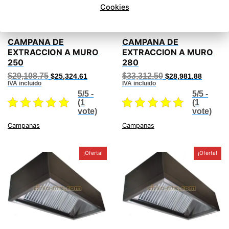
Cookies
CAMPANA DE
CAMPANA DE
EXTRACCION A MURO
EXTRACCION A MURO
250
280
Original
Current
Original
Current
$
29,108.75
$
33,312.50
$
25,324.61
$
28,981.88
price
price
price
price
IVA incluido
IVA incluido
was:
is:
was:
is:
5/5 -
5/5 -
$29,108.75.
$25,324.61.
$33,312.50.
$28,981
(1
(1
vote)
vote)
Campanas
Campanas
¡Oferta!
¡Oferta!