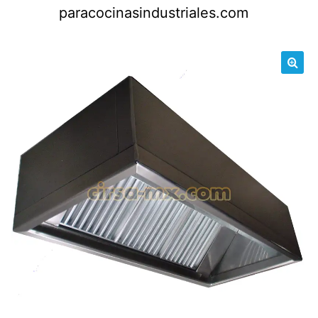
Saltar
paracocinasindustriales.com
al
contenido
🔍