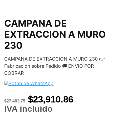
CAMPANA DE
EXTRACCION A MURO
230
CAMPANA DE EXTRACCION A MURO 230 👉
Fabricacion sobre Pedido 🚚 ENVIO POR
COBRAR
Original
Current
$
23,910.86
$
27,483.75
price
price
IVA incluido