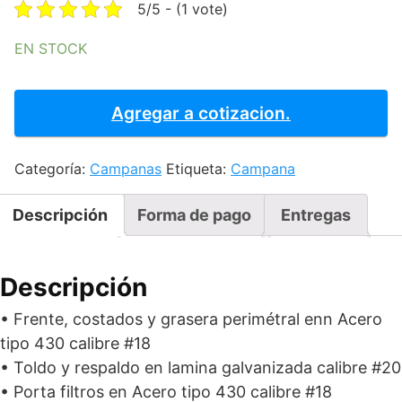
was:
is:
5/5 - (1 vote)
$27,483.75.
$23,910.86
EN STOCK
CAMPANA
DE
Agregar a cotizacion.
EXTRACCION
A
Categoría:
Campanas
Etiqueta:
Campana
MURO
230
cantidad
Descripción
Forma de pago
Entregas
Descripción
• Frente, costados y grasera perimétral enn Acero
tipo 430 calibre #18
• Toldo y respaldo en lamina galvanizada calibre #20
• Porta filtros en Acero tipo 430 calibre #18