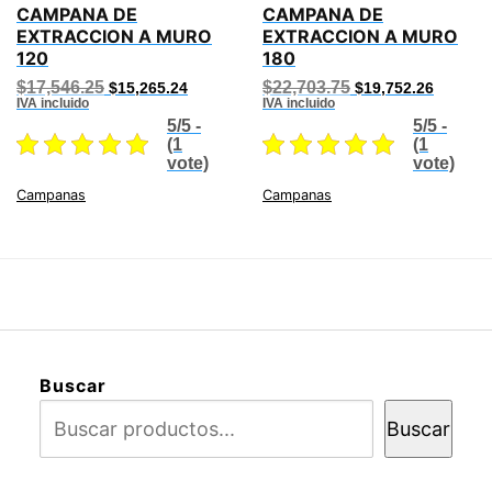
CAMPANA DE
CAMPANA DE
EXTRACCION A MURO
EXTRACCION A MURO
120
180
Original
Current
Original
Current
$
17,546.25
$
22,703.75
$
15,265.24
$
19,752.26
price
price
price
price
IVA incluido
IVA incluido
was:
is:
was:
is:
5/5 -
5/5 -
$17,546.25.
$15,265.24.
$22,703.75.
$19,752
(1
(1
vote)
vote)
Campanas
Campanas
Buscar
Buscar