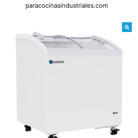
Saltar
paracocinasindustriales.com
al
contenido
🔍