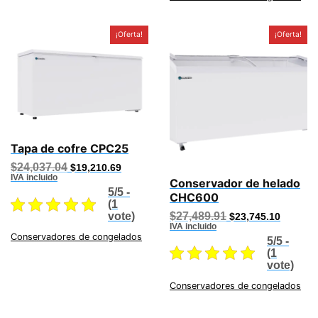
¡Oferta!
¡Oferta!
Tapa de cofre CPC25
Original
Current
$
24,037.04
$
19,210.69
price
price
IVA incluido
Conservador de helado
was:
is:
5/5 -
CHC600
$24,037.04.
$19,210.69.
(1
Original
Current
$
27,489.91
vote)
$
23,745.10
price
price
IVA incluido
was:
is:
Conservadores de congelados
5/5 -
$27,489.91.
$23,745
(1
vote)
Conservadores de congelados