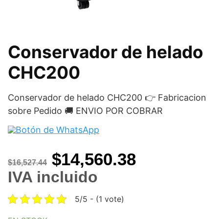
Conservador de helado
CHC200
Conservador de helado CHC200 👉 Fabricacion
sobre Pedido 🚚 ENVIO POR COBRAR
Original
Current
$
14,560.38
$
16,527.44
price
price
IVA incluido
was:
is:
5/5 - (1 vote)
$16,527.44.
$14,560.38