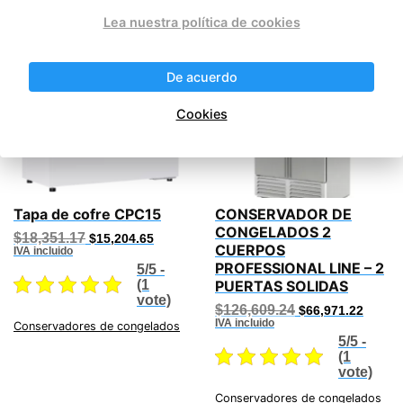
Lea nuestra política de cookies
Productos relacionados
¡Oferta!
¡Oferta!
De acuerdo
Cookies
Tapa de cofre CPC15
CONSERVADOR DE
CONGELADOS 2
Original
Current
$
18,351.17
$
15,204.65
CUERPOS
price
price
IVA incluido
was:
is:
PROFESSIONAL LINE – 2
5/5 -
$18,351.17.
$15,204.65.
(1
PUERTAS SOLIDAS
vote)
Original
Curren
$
126,609.24
$
66,971.22
price
price
IVA incluido
Conservadores de congelados
was:
is:
5/5 -
$126,609.24.
$66,97
(1
vote)
Conservadores de congelados