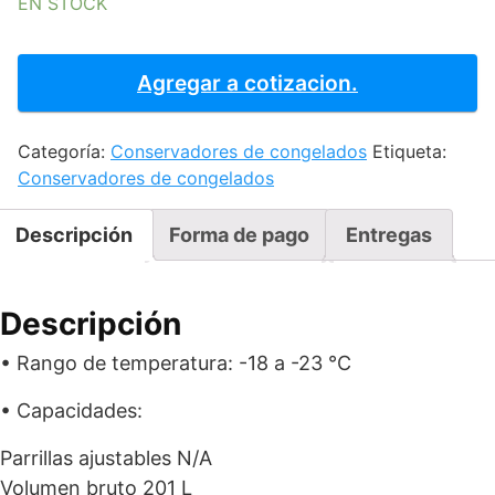
EN STOCK
Conservador
de
Agregar a cotizacion.
helado
CHC200
Categoría:
Conservadores de congelados
Etiqueta:
cantidad
Conservadores de congelados
Descripción
Forma de pago
Entregas
Descripción
• Rango de temperatura: -18 a -23 °C
• Capacidades:
Parrillas ajustables N/A
Volumen bruto 201 L