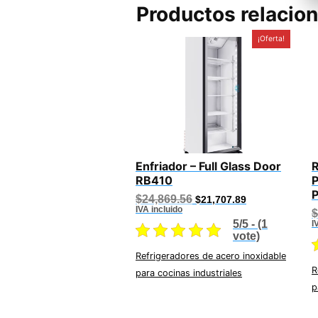
Productos relacio
¡Oferta!
Enfriador – Full Glass Door
RB410
P
Original
Current
$
24,869.56
$
21,707.89
price
price
IVA incluido
$
was:
is:
5/5 - (1
I
$24,869.56.
$21,707.89.
vote)
Refrigeradores de acero inoxidable
R
para cocinas industriales
p