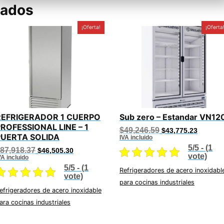
nados
¡Oferta!
¡Oferta
REFRIGERADOR 1 CUERPO
Sub zero – Estandar VN12
ROFESSIONAL LINE – 1
Original
Current
$
49,246.59
$
43,775.23
PUERTA SOLIDA
price
price
IVA incluido
was:
is:
5/5 - (1
Original
Current
87,918.37
$
46,505.30
$49,246.59.
$43,775
vote)
price
price
VA incluido
was:
is:
5/5 - (1
Refrigeradores de acero inoxidabl
$87,918.37.
$46,505.30.
vote)
para cocinas industriales
efrigeradores de acero inoxidable
ara cocinas industriales