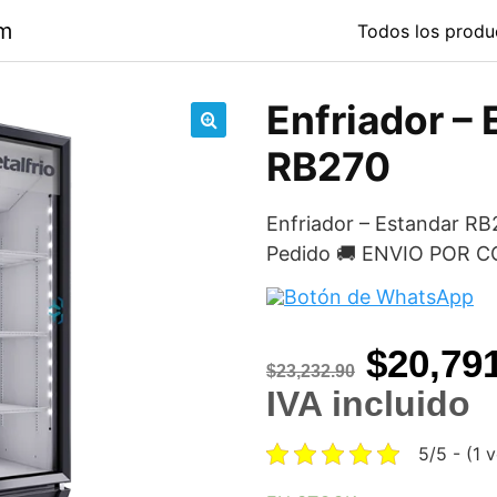
om
Todos los produ
Enfriador –
🔍
RB270
Enfriador – Estandar RB
Pedido 🚚 ENVIO POR 
Origina
$
20,79
$
23,232.90
price
IVA incluido
was:
5/5 - (1 
$23,232