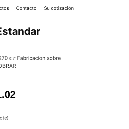
ctos
Contacto
Su cotización
 Estandar
270 👉 Fabricacion sobre
COBRAR
l
Current
1.02
price
is:
vote)
.90.
$20,791.02.