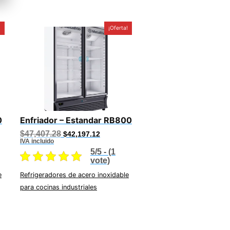
!
¡Oferta!
0
Enfriador – Estandar RB800
Original
Current
$
47,407.28
$
42,197.12
price
price
IVA incluido
was:
is:
5/5 - (1
.23.
$47,407.28.
$42,197.12.
vote)
e
Refrigeradores de acero inoxidable
para cocinas industriales