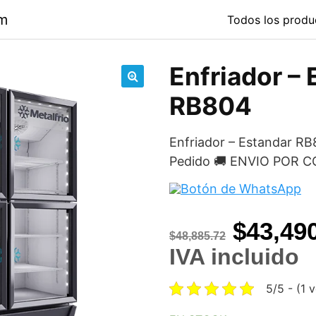
om
Todos los produ
Enfriador –
🔍
RB804
Enfriador – Estandar RB
Pedido 🚚 ENVIO POR 
Origina
$
43,49
$
48,885.72
price
IVA incluido
was:
5/5 - (1 
$48,885