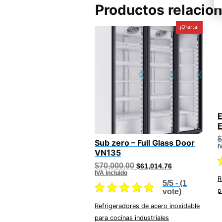
Productos relacio
¡Oferta!
E
$
Sub zero – Full Glass Door
I
VN135
Original
Current
$
70,000.00
$
61,014.76
price
price
IVA incluido
R
was:
is:
5/5 - (1
$70,000.00.
$61,014.76.
p
vote)
Refrigeradores de acero inoxidable
para cocinas industriales