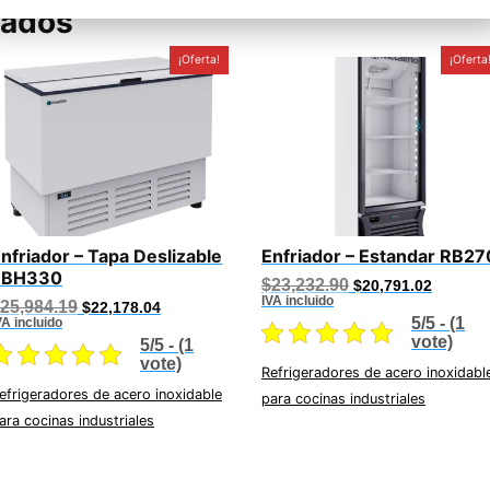
nados
¡Oferta!
¡Oferta
nfriador – Tapa Deslizable
Enfriador – Estandar RB27
EBH330
Original
Current
$
23,232.90
$
20,791.02
price
price
IVA incluido
Original
Current
25,984.19
$
22,178.04
was:
is:
price
price
5/5 - (1
VA incluido
$23,232.90.
$20,791
was:
is:
vote)
5/5 - (1
$25,984.19.
$22,178.04.
vote)
Refrigeradores de acero inoxidabl
efrigeradores de acero inoxidable
para cocinas industriales
ara cocinas industriales