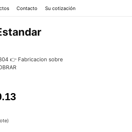
ctos
Contacto
Su cotización
 Estandar
804 👉 Fabricacion sobre
COBRAR
l
Current
0.13
price
is:
vote)
.72.
$43,490.13.