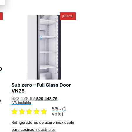
!
¡Oferta!
0
Sub zero – Full Glass Door
.02.
VN25
Original
Current
$
22,128.92
$
20,448.79
e
price
price
IVA incluido
was:
is:
5/5 - (1
$22,128.92.
$20,448.79.
vote)
Refrigeradores de acero inoxidable
para cocinas industriales