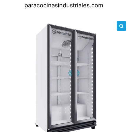
Saltar
paracocinasindustriales.com
al
contenido
🔍