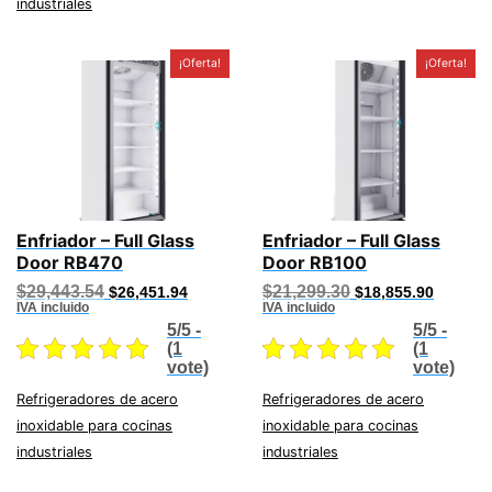
industriales
¡Oferta!
¡Oferta!
Enfriador – Full Glass
Enfriador – Full Glass
Door RB470
Door RB100
Original
Current
Original
Current
$
29,443.54
$
21,299.30
$
26,451.94
$
18,855.90
price
price
price
price
IVA incluido
IVA incluido
was:
is:
was:
is:
5/5 -
5/5 -
$29,443.54.
$26,451.94.
$21,299.30.
$18,855
(1
(1
vote)
vote)
Refrigeradores de acero
Refrigeradores de acero
inoxidable para cocinas
inoxidable para cocinas
industriales
industriales