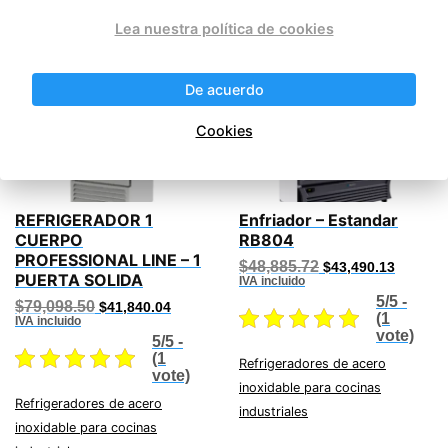
Productos relacionados
Lea nuestra política de cookies
¡Oferta!
¡Oferta!
De acuerdo
Cookies
REFRIGERADOR 1
Enfriador – Estandar
CUERPO
RB804
PROFESSIONAL LINE – 1
Original
Current
$
48,885.72
$
43,490.13
PUERTA SOLIDA
price
price
IVA incluido
was:
is:
5/5 -
Original
Current
$
79,098.50
$
41,840.04
$48,885.72.
$43,490
(1
price
price
IVA incluido
was:
is:
vote)
5/5 -
$79,098.50.
$41,840.04.
(1
Refrigeradores de acero
vote)
inoxidable para cocinas
Refrigeradores de acero
industriales
inoxidable para cocinas