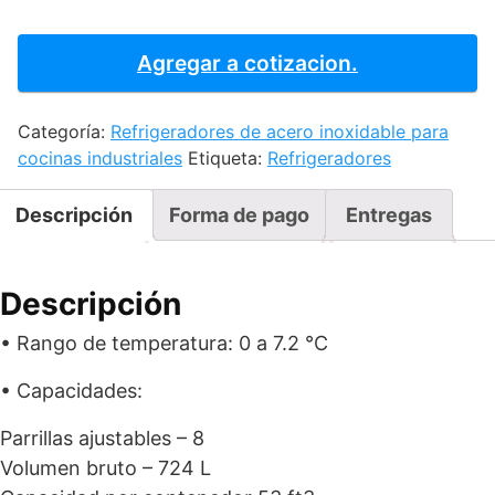
Enfriador
-
Agregar a cotizacion.
Full
Glass
Categoría:
Refrigeradores de acero inoxidable para
Door
cocinas industriales
Etiqueta:
Refrigeradores
RB550
cantidad
Descripción
Forma de pago
Entregas
Descripción
• Rango de temperatura: 0 a 7.2 °C
• Capacidades:
Parrillas ajustables – 8
Volumen bruto – 724 L