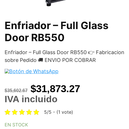
Enfriador – Full Glass
Door RB550
Enfriador – Full Glass Door RB550 👉 Fabricacion
sobre Pedido 🚚 ENVIO POR COBRAR
Original
Current
$
31,873.27
$
35,602.67
price
price
IVA incluido
was:
is:
5/5 - (1 vote)
$35,602.67.
$31,873.27
EN STOCK