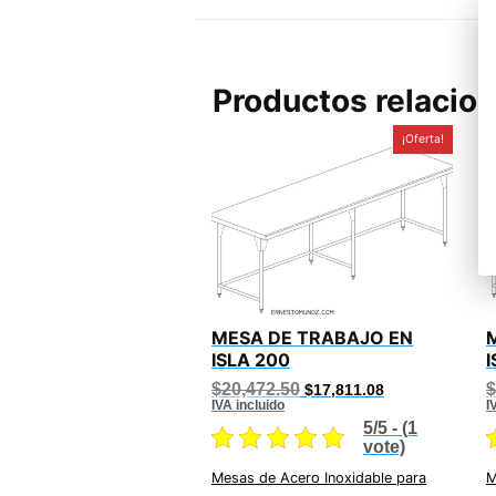
Productos relacio
¡Oferta!
MESA DE TRABAJO EN
ISLA 200
I
Original
Current
$
20,472.50
$
$
17,811.08
price
price
IVA incluido
I
was:
is:
5/5 - (1
$20,472.50.
$17,811.08.
vote)
Mesas de Acero Inoxidable para
M