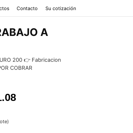
ctos
Contacto
Su cotización
RABAJO A
RO 200 👉 Fabricacion
O POR COBRAR
l
Current
1.08
price
is:
vote)
.50.
$17,811.08.