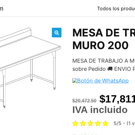
om
Todos los produ
MESA DE T
🔍
MURO 200
MESA DE TRABAJO A MU
sobre Pedido 🚚 ENVI
Origina
$
17,81
$
20,472.50
price
IVA incluido
was:
5/5 - (1 
$20,472