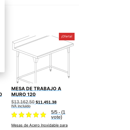
!
¡Oferta!
MESA DE TRABAJO A
0
MURO 120
Original
Current
$
13,162.50
$
11,451.38
price
price
IVA incluido
was:
is:
5/5 - (1
.44.
$13,162.50.
$11,451.38.
vote)
Mesas de Acero Inoxidable para