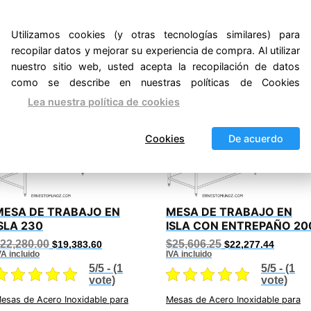
Utilizamos cookies (y otras tecnologías similares) para
recopilar datos y mejorar su experiencia de compra. Al utilizar
nados
nuestro sitio web, usted acepta la recopilación de datos
como se describe en nuestras políticas de Cookies
¡Oferta!
¡Oferta
Lea nuestra política de cookies
Cookies
De acuerdo
MESA DE TRABAJO EN
MESA DE TRABAJO EN
SLA 230
ISLA CON ENTREPAÑO 20
Original
Current
Original
Current
22,280.00
$
25,606.25
$
19,383.60
$
22,277.44
price
price
price
price
VA incluido
IVA incluido
was:
is:
was:
is:
5/5 - (1
5/5 - (1
$22,280.00.
$19,383.60.
$25,606.25.
$22,277
vote)
vote)
esas de Acero Inoxidable para
Mesas de Acero Inoxidable para