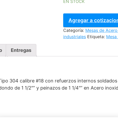
EN STOCK
MESA
DE
Agregar a cotizacio
TRABAJO
Categoría:
Mesas de Acero 
A
industriales
Etiqueta:
Mesa 
MURO
200
cantidad
o
Entregas
Tipo 304 calibre #18 con refuerzos internos soldados
ondo de 1 1/2″” y peinazos de 1 1/4″” en Acero inox