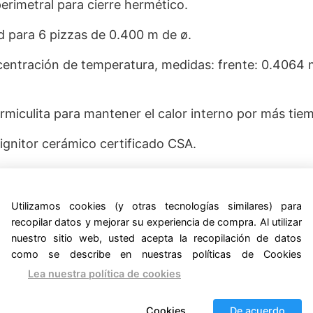
erimetral para cierre hermético.
para 6 pizzas de 0.400 m ‎de ø.
centración de temperatura, medidas: frente: 0.4064 
ermiculita para mantener el calor interno por más tie
ignitor cerámico certificado CSA.
n empaque: frente: 1.710 m, fondo: 1.220 m, altura: 1.
Utilizamos cookies (y otras tecnologías similares) para
recopilar datos y mejorar su experiencia de compra. Al utilizar
nuestro sitio web, usted acepta la recopilación de datos
como se describe en nuestras políticas de Cookies
onversión de gas GLP a GN. –
Lea nuestra política de cookies
Cookies
De acuerdo