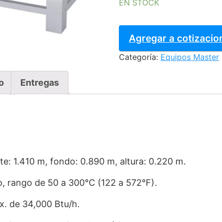
EN STOCK
HORNO
CORIAT
Agregar a cotizacio
-
Categoría:
Equipos Master
PIZZA-
6
MASTER
o
Entregas
PREMIUM
cantidad
te: 1.410 m, fondo: 0.890 m, altura: 0.220 m.
o, rango de 50 a 300°C (122 a 572°F).
x. de 34,000 Btu/h.