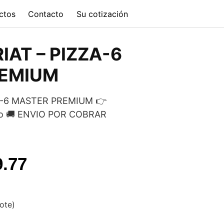
ctos
Contacto
Su cotización
AT – PIZZA-6
REMIUM
A-6 MASTER PREMIUM 👉
ido 🚚 ENVIO POR COBRAR
l
Current
9.77
price
is:
vote)
.65.
$60,089.77.