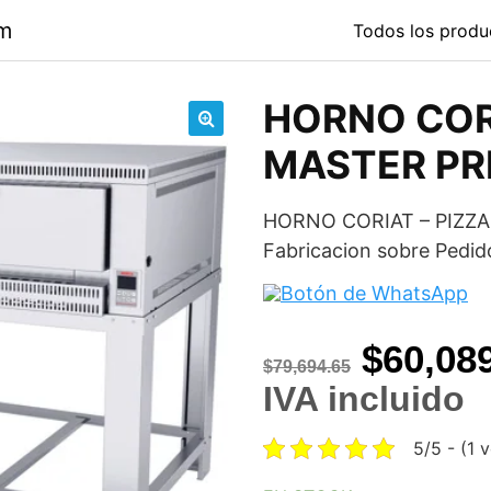
om
Todos los produ
HORNO CORI
🔍
MASTER P
HORNO CORIAT – PIZZ
Fabricacion sobre Ped
Origina
$
60,08
$
79,694.65
price
IVA incluido
was:
5/5 - (1 
$79,694