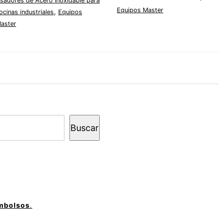
sadores de Acero Inoxidable para
,
Equipos Master
ocinas industriales
Equipos
aster
Buscar
embolsos
.