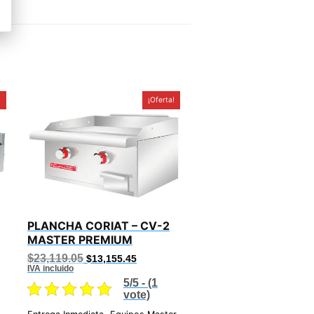
!
¡Oferta!
PLANCHA CORIAT – CV-2
MASTER PREMIUM
Original
Current
$
23,119.05
$
13,155.45
price
price
IVA incluido
was:
is:
5/5 - (1
$23,119.05.
$13,155.45.
vote)
.43.
,
,