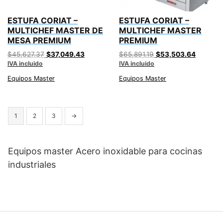
ESTUFA CORIAT –
ESTUFA CORIAT –
MULTICHEF MASTER DE
MULTICHEF MASTER
MESA PREMIUM
PREMIUM
Original
Current
Original
Current
$
45,627.37
$
37,049.43
$
65,891.19
$
53,503.64
IVA incluido
price
price
IVA incluido
price
price
was:
is:
was:
is:
Equipos Master
Equipos Master
$45,627.37.
$37,049.43.
$65,891.19.
$53,503
1
2
3
→
Equipos master Acero inoxidable para cocinas
industriales