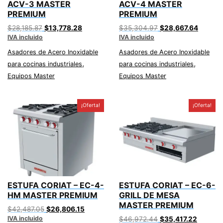
ACV-3 MASTER
ACV-4 MASTER
PREMIUM
PREMIUM
Original
Current
Original
Curren
$
28,185.87
$
13,778.28
$
35,304.97
$
28,667.64
IVA incluido
price
price
IVA incluido
price
price
was:
is:
was:
is:
Asadores de Acero Inoxidable
Asadores de Acero Inoxidable
$28,185.87.
$13,778.28.
$35,304.97.
$28,66
,
,
para cocinas industriales
para cocinas industriales
Equipos Master
Equipos Master
¡Oferta!
¡Oferta!
ESTUFA CORIAT – EC-4-
ESTUFA CORIAT – EC-6-
HM MASTER PREMIUM
GRILL DE MESA
MASTER PREMIUM
Original
Current
$
42,487.05
$
26,806.15
IVA incluido
price
price
Original
Current
$
46,972.44
$
35,417.22