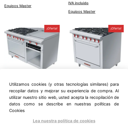
was:
is:
IVA incluido
price
price
Equipos Master
$42,487.05.
$26,806.15.
was:
is:
Equipos Master
$46,972.44.
$35,417
¡Oferta!
¡Oferta!
ESTUFA CORIAT – EC-6-
ESTUFA CORIAT – EC-6-
H-GRILL MASTER
HG MASTER PREMIUM
Utilizamos cookies (y otras tecnologías similares) para
PREMIUM
Original
Current
$
51,102.47
$
30,884.08
recopilar datos y mejorar su experiencia de compra. Al
Original
Current
IVA incluido
price
price
$
66,922.63
$
41,588.95
utilizar nuestro sitio web, usted acepta la recopilación de
IVA incluido
price
price
was:
is:
,
Entrega Inmediata
Equipos
datos como se describe en nuestras políticas de
was:
is:
$51,102.47.
$30,884
Equipos Master
Master
Cookies
$66,922.63.
$41,588.95.
Lea nuestra política de cookies
¡Oferta!
¡Oferta!