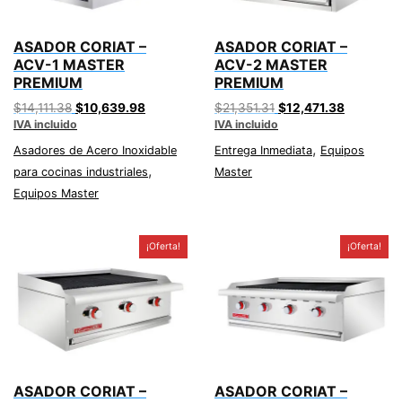
ASADOR CORIAT –
ASADOR CORIAT –
ACV-1 MASTER
ACV-2 MASTER
PREMIUM
PREMIUM
Original
Current
Original
Current
$
14,111.38
$
10,639.98
$
21,351.31
$
12,471.38
IVA incluido
price
price
IVA incluido
price
price
was:
is:
was:
is:
,
Asadores de Acero Inoxidable
Entrega Inmediata
Equipos
$14,111.38.
$10,639.98.
$21,351.31.
$12,471.3
,
para cocinas industriales
Master
Equipos Master
¡Oferta!
¡Oferta!
ASADOR CORIAT –
ASADOR CORIAT –