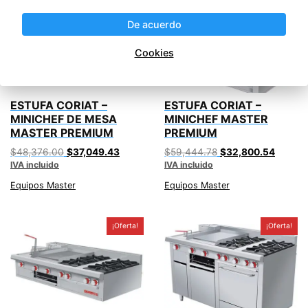
De acuerdo
Cookies
ESTUFA CORIAT –
ESTUFA CORIAT –
MINICHEF DE MESA
MINICHEF MASTER
MASTER PREMIUM
PREMIUM
Original
Current
Original
Curren
$
48,376.00
$
37,049.43
$
59,444.78
$
32,800.54
IVA incluido
price
price
IVA incluido
price
price
was:
is:
was:
is:
Equipos Master
Equipos Master
$48,376.00.
$37,049.43.
$59,444.78.
$32,80
¡Oferta!
¡Oferta!