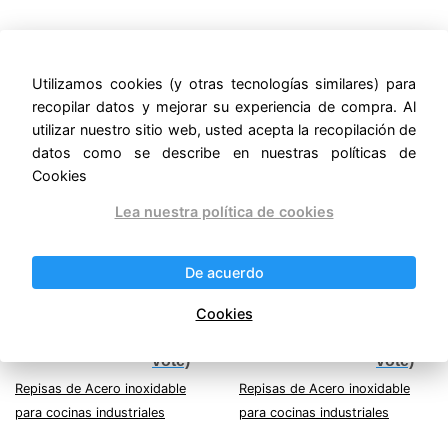
Productos relacionados
Utilizamos cookies (y otras tecnologías similares) para
¡Oferta!
¡Oferta!
recopilar datos y mejorar su experiencia de compra. Al
utilizar nuestro sitio web, usted acepta la recopilación de
datos como se describe en nuestras políticas de
Cookies
Lea nuestra política de cookies
REPISA A MURO 180
REPISA A MURO 280
De acuerdo
Original
Current
Original
Current
$
4,737.50
$
6,726.25
$
4,121.63
$
5,851.84
price
price
price
price
IVA incluido
IVA incluido
Cookies
was:
is:
was:
is:
5/5 -
5/5 -
$4,737.50.
$4,121.63.
$6,726.25.
$5,851.84.
(1
(1
vote)
vote)
Repisas de Acero inoxidable
Repisas de Acero inoxidable
para cocinas industriales
para cocinas industriales