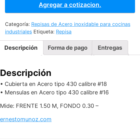
A
Agregar a cotizacion.
MURO
150
Categoría:
Repisas de Acero inoxidable para cocinas
cantidad
industriales
Etiqueta:
Repisa
Descripción
Forma de pago
Entregas
Descripción
• Cubierta en Acero tipo 430 calibre #18
• Mensulas en Acero tipo 430 calibre #16
Mide: FRENTE 1.50 M, FONDO 0.30 –
ernestomunoz.com