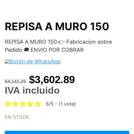
REPISA A MURO 150
REPISA A MURO 150 👉 Fabricacion sobre
Pedido 🚚 ENVIO POR COBRAR
Original
Current
$
3,602.89
$
4,141.25
price
price
IVA incluido
was:
is:
5/5 - (1 vote)
$4,141.25.
$3,602.89.
EN STOCK
REPISA