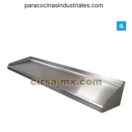
Saltar
paracocinasindustriales.com
al
contenido
🔍