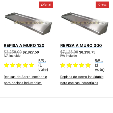
¡Oferta!
¡Oferta!
REPISA A MURO 120
REPISA A MURO 300
Original
Current
Original
Current
$
3,250.00
$
7,125.00
$
2,827.50
$
6,198.75
price
price
price
price
IVA incluido
IVA incluido
was:
is:
was:
is:
5/5 -
5/5 -
$3,250.00.
$2,827.50.
$7,125.00.
$6,198.75.
(1
(1
vote)
vote)
Repisas de Acero inoxidable
Repisas de Acero inoxidable
para cocinas industriales
para cocinas industriales