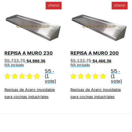
¡Oferta!
¡Oferta!
REPISA A MURO 230
REPISA A MURO 200
Original
Current
Original
Current
$
5,733.75
$
5,133.75
$
4,988.36
$
4,466.36
price
price
price
price
IVA incluido
IVA incluido
was:
is:
was:
is:
5/5 -
5/5 -
$5,733.75.
$4,988.36.
$5,133.75.
$4,466.36.
(1
(1
vote)
vote)
Repisas de Acero inoxidable
Repisas de Acero inoxidable
para cocinas industriales
para cocinas industriales