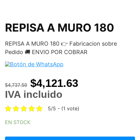
REPISA A MURO 180
REPISA A MURO 180 👉 Fabricacion sobre
Pedido 🚚 ENVIO POR COBRAR
Original
Current
$
4,121.63
$
4,737.50
price
price
IVA incluido
was:
is:
5/5 - (1 vote)
$4,737.50.
$4,121.63.
EN STOCK
REPISA