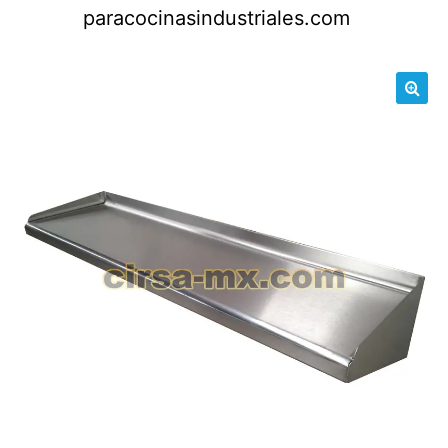
Saltar
paracocinasindustriales.com
al
contenido
🔍