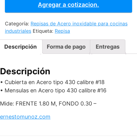
A
Agregar a cotizacion.
MURO
180
Categoría:
Repisas de Acero inoxidable para cocinas
cantidad
industriales
Etiqueta:
Repisa
Descripción
Forma de pago
Entregas
Descripción
• Cubierta en Acero tipo 430 calibre #18
• Mensulas en Acero tipo 430 calibre #16
Mide: FRENTE 1.80 M, FONDO 0.30 –
ernestomunoz.com