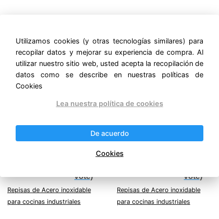
Productos relacionados
Utilizamos cookies (y otras tecnologías similares) para
¡Oferta!
¡Oferta!
recopilar datos y mejorar su experiencia de compra. Al
utilizar nuestro sitio web, usted acepta la recopilación de
datos como se describe en nuestras políticas de
Cookies
Lea nuestra política de cookies
REPISA A MURO 120
REPISA A MURO 300
De acuerdo
Original
Current
Original
Current
$
3,250.00
$
7,125.00
$
2,827.50
$
6,198.75
price
price
price
price
IVA incluido
IVA incluido
Cookies
was:
is:
was:
is:
5/5 -
5/5 -
$3,250.00.
$2,827.50.
$7,125.00.
$6,198.75.
(1
(1
vote)
vote)
Repisas de Acero inoxidable
Repisas de Acero inoxidable
para cocinas industriales
para cocinas industriales