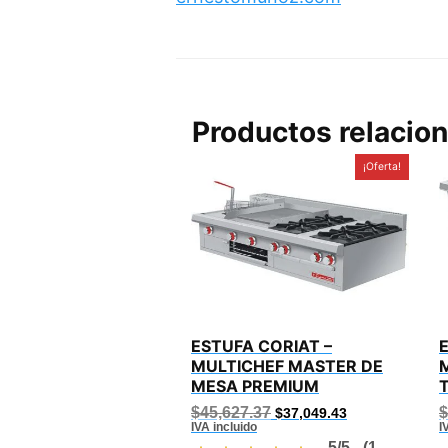
Productos relacio
¡Oferta!
ESTUFA CORIAT –
MULTICHEF MASTER DE
MESA PREMIUM
Original
Current
$
45,627.37
$
$
37,049.43
price
price
IVA incluido
I
was:
is:
5/5 - (1