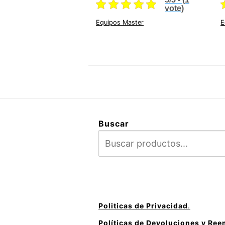
$45,627.37.
$37,049.43.
vote)
Equipos Master
E
Buscar
Politicas de Privacidad
.
Políticas de Devoluciones y Re