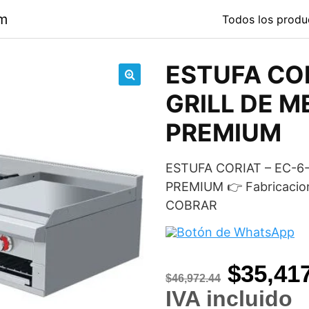
om
Todos los produ
ESTUFA COR
🔍
GRILL DE 
PREMIUM
ESTUFA CORIAT – EC-6
PREMIUM 👉 Fabricacio
COBRAR
Origina
$
35,41
$
46,972.44
price
IVA incluido