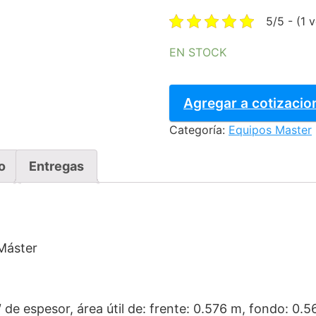
was:
5/5 - (1 
$46,972
EN STOCK
ESTUFA
CORIAT
Agregar a cotizacio
-
Categoría:
Equipos Master
EC-
6-
GRILL
o
Entregas
DE
MESA
MASTER
PREMIUM
 Máster
cantidad
″ de espesor, área útil de: frente: 0.576 m, fondo: 0.