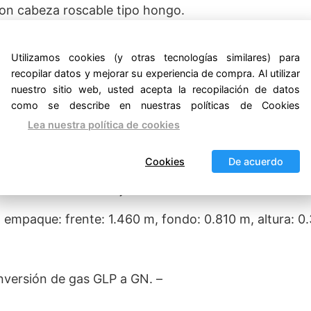
 con cabeza roscable tipo hongo.
oto importadas, certificadas CSA uso comercial.
Utilizamos cookies (y otras tecnologías similares) para
 certificadas CSA uso comercial.
recopilar datos y mejorar su experiencia de compra. Al utilizar
nuestro sitio web, usted acepta la recopilación de datos
entos bajo las parrillas.
como se describe en nuestras políticas de Cookies
Lea nuestra política de cookies
 altura.
Cookies
De acuerdo
 térmico en silicón rojo.
n empaque: frente: 1.460 m, fondo: 0.810 m, altura: 0
onversión de gas GLP a GN. –