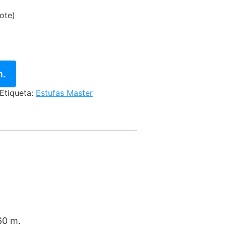
is:
vote)
.44.
$35,417.22.
n.
Etiqueta:
Estufas Master
560 m.