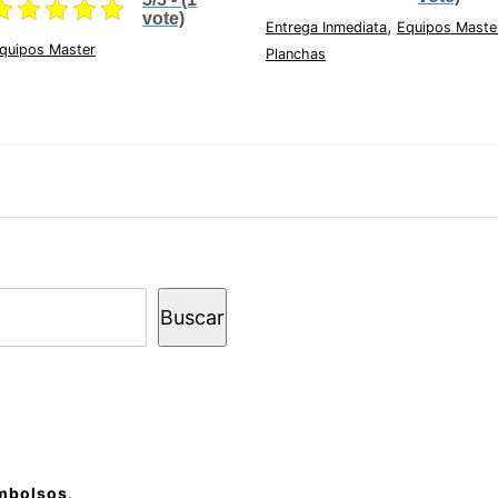
$77,301.77.
$58,285.53.
vote)
,
Entrega Inmediata
Equipos Maste
quipos Master
Planchas
Buscar
embolsos
.