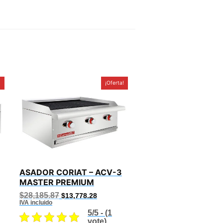
!
¡Oferta!
ASADOR CORIAT – ACV-3
MASTER PREMIUM
Original
Current
$
28,185.87
$
13,778.28
price
price
IVA incluido
was:
is:
5/5 - (1
.79.
$28,185.87.
$13,778.28.
vote)