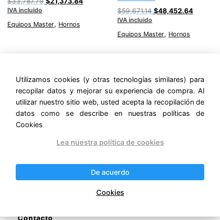
Original
Current
$
33,787.79
$
21,373.84
IVA incluido
price
price
Original
Current
$
59,671.14
$
48,452.64
was:
is:
IVA incluido
price
price
,
Equipos Master
Hornos
$33,787.79.
$21,373.84.
was:
is:
,
Equipos Master
Hornos
$59,671.14.
$48,452
Utilizamos cookies (y otras tecnologías similares) para
recopilar datos y mejorar su experiencia de compra. Al
utilizar nuestro sitio web, usted acepta la recopilación de
Buscar
datos como se describe en nuestras políticas de
Buscar
Cookies
Lea nuestra política de cookies
Politicas de Privacidad
.
De acuerdo
Políticas de Devoluciones y Reembolsos
.
Cookies
Políticas de Cookies
.
Contacto