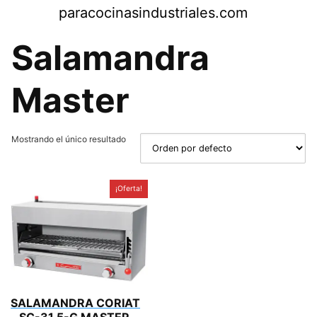
Saltar
paracocinasindustriales.com
al
contenido
Salamandra
Master
Mostrando el único resultado
¡Oferta!
SALAMANDRA CORIAT
– SC-31.5-G MASTER