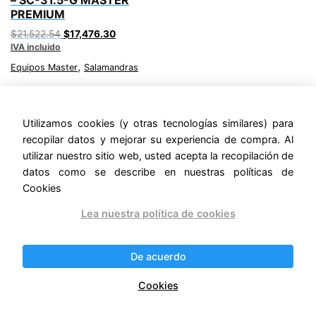
PREMIUM
Original
Current
$
21,522.54
$
17,476.30
IVA incluido
price
price
was:
is:
,
Equipos Master
Salamandras
$21,522.54.
$17,476.30.
Utilizamos cookies (y otras tecnologías similares) para
recopilar datos y mejorar su experiencia de compra. Al
utilizar nuestro sitio web, usted acepta la recopilación de
Buscar
datos como se describe en nuestras políticas de
Cookies
Buscar
Lea nuestra política de cookies
De acuerdo
Politicas de Privacidad
.
Políticas de Devoluciones y Reembolsos
.
Cookies
Políticas de Cookies
.