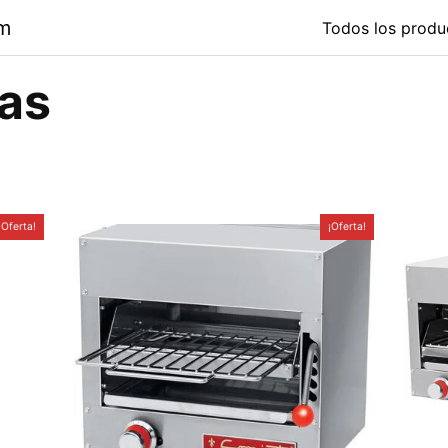
om
Todos los produ
as
¡Oferta!
¡Oferta!