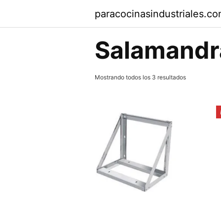
Saltar
paracocinasindustriales.c
al
contenido
Salamandr
Mostrando todos los 3 resultados