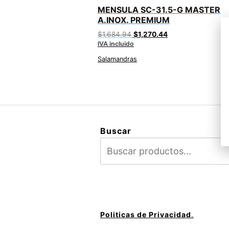
MENSULA SC-31.5-G MASTER
A.INOX. PREMIUM
Original
Current
$
1,684.94
$
1,270.44
IVA incluido
price
price
was:
is:
Salamandras
$1,684.94.
$1,270.44.
Buscar
Politicas de Privacidad
.