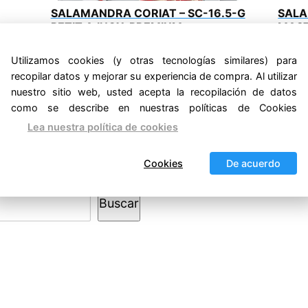
SALAMANDRA CORIAT – SC-16.5-G
SALA
PETIT A.INOX. PREMIUM
MAST
Original
Current
$
13,414.92
$
10,892.92
$
21,52
IVA incluido
price
price
IVA inc
Utilizamos cookies (y otras tecnologías similares) para
was:
is:
recopilar datos y mejorar su experiencia de compra. Al utilizar
,
Entrega Inmediata
Salamandras
Equipo
$13,414.92.
$10,892.92.
nuestro sitio web, usted acepta la recopilación de datos
como se describe en nuestras políticas de Cookies
Lea nuestra política de cookies
Cookies
De acuerdo
Buscar