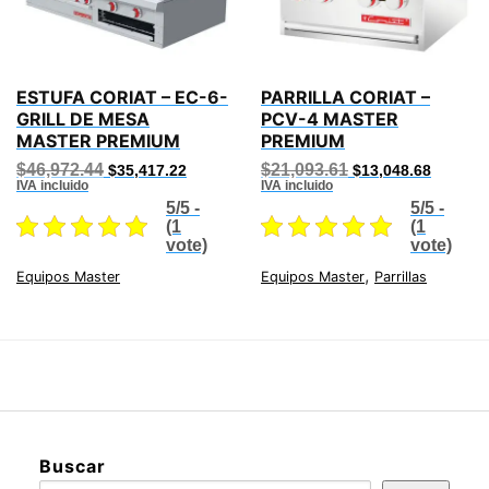
ESTUFA CORIAT – EC-6-
PARRILLA CORIAT –
GRILL DE MESA
PCV-4 MASTER
MASTER PREMIUM
PREMIUM
Original
Current
Original
Current
$
46,972.44
$
21,093.61
$
35,417.22
$
13,048.68
price
price
price
price
IVA incluido
IVA incluido
was:
is:
was:
is:
5/5 -
5/5 -
$46,972.44.
$35,417.22.
$21,093.61.
$13,048
(1
(1
vote)
vote)
,
Equipos Master
Equipos Master
Parrillas
Buscar