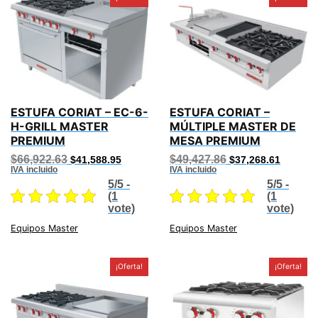
ESTUFA CORIAT – EC-6-
ESTUFA CORIAT –
H-GRILL MASTER
MÚLTIPLE MASTER DE
PREMIUM
MESA PREMIUM
Original
Current
Original
Current
$
66,922.63
$
49,427.86
$
41,588.95
$
37,268.61
price
price
price
price
IVA incluido
IVA incluido
was:
is:
was:
is:
5/5 -
5/5 -
$66,922.63.
$41,588.95.
$49,427.86.
$37,268
(1
(1
vote)
vote)
Equipos Master
Equipos Master
¡Oferta!
¡Oferta!