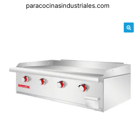
Saltar
paracocinasindustriales.com
al
contenido
🔍