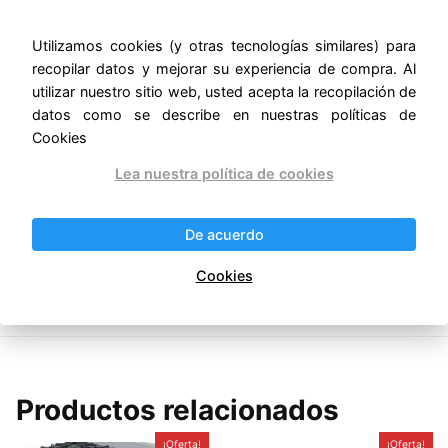
• Medidas exteriores totales, sin empaque: frente:
1.170 m, fondo: 0.845 m, altura: 0.490 – 0.540 m.
Utilizamos cookies (y otras tecnologías similares) para
recopilar datos y mejorar su experiencia de compra. Al
• Peso sin empaque: 150 kg.
utilizar nuestro sitio web, usted acepta la recopilación de
datos como se describe en nuestras políticas de
• Incluye kit de espreas para conversión de gas GLP
Cookies
a GN.
Lea nuestra política de cookies
• Certificación ANSI Z83.11-2016 • CSA 1.8-2016.
• Certificación NSF/ANSI 4 – 2016. –
De acuerdo
ernestomunoz.com
Cookies
Productos relacionados
¡Oferta!
¡Oferta!