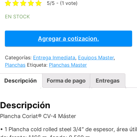
was:
is:
5/5 - (1 vote)
$36,961.53.
$21,018.79
EN STOCK
PLANCHA
CORIAT
Agregar a cotizacion.
-
CV-
Categorías:
Entrega Inmediata
,
Equipos Master
,
4
Planchas
Etiqueta:
Planchas Master
MASTER
PREMIUM
cantidad
Descripción
Forma de pago
Entregas
Descripción
Plancha Coriat® CV-4 Máster
• 1 Plancha cold rolled steel 3/4″ de espesor, área útil