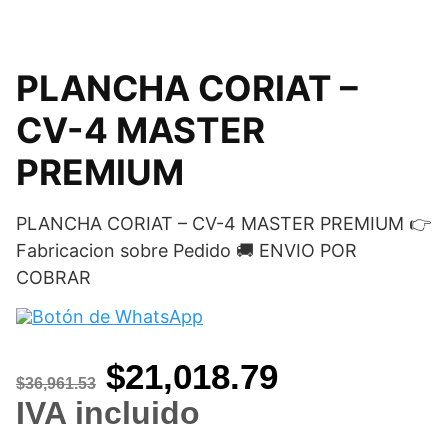
PLANCHA CORIAT –
CV-4 MASTER
PREMIUM
PLANCHA CORIAT – CV-4 MASTER PREMIUM 👉
Fabricacion sobre Pedido 🚚 ENVIO POR
COBRAR
Original
Current
$
21,018.79
$
36,961.53
price
price
IVA incluido