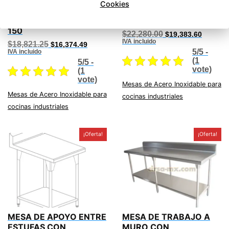
Cookies
MESA DE TRABAJO EN
MESA DE TRABAJO A
ISLA CON ENTREPAÑO
MURO 230
150
Original
Current
$
22,280.00
$
19,383.60
price
price
IVA incluido
Original
Current
$
18,821.25
$
16,374.49
was:
is:
price
price
5/5 -
IVA incluido
$22,280.00.
$19,383
was:
is:
(1
5/5 -
$18,821.25.
$16,374.49.
vote)
(1
vote)
Mesas de Acero Inoxidable para
Mesas de Acero Inoxidable para
cocinas industriales
cocinas industriales
¡Oferta!
¡Oferta!
MESA DE APOYO ENTRE
MESA DE TRABAJO A
ESTUFAS CON
MURO CON