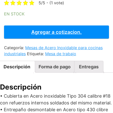
was:
is:
5/5 - (1 vote)
$25,606.25.
$22,277.44
EN STOCK
MESA
DE
Agregar a cotizacion.
TRABAJO
EN
Categoría:
Mesas de Acero Inoxidable para cocinas
ISLA
industriales
Etiqueta:
Mesa de trabajo
CON
ENTREPAÑO
200
Descripción
Forma de pago
Entregas
cantidad
Descripción
• Cubierta en Acero inoxidable Tipo 304 calibre #18
con refuerzos internos soldados del mismo material.
• Entrepaño desmontable en Acero tipo 430 clibre