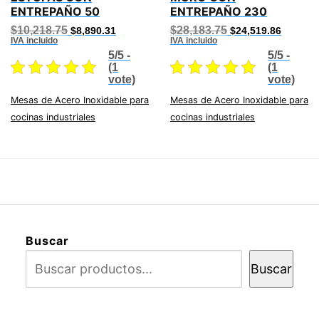
ENTREPAÑO 50
ENTREPAÑO 230
Original
Current
Original
Current
$
10,218.75
$
28,183.75
$
8,890.31
$
24,519.86
price
price
price
price
IVA incluido
IVA incluido
was:
is:
was:
is:
5/5 -
5/5 -
$10,218.75.
$8,890.31.
$28,183.75.
$24,519
(1
(1
vote)
vote)
Mesas de Acero Inoxidable para
Mesas de Acero Inoxidable para
cocinas industriales
cocinas industriales
Buscar
Buscar