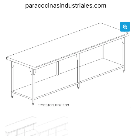
Saltar
paracocinasindustriales.com
al
contenido
🔍