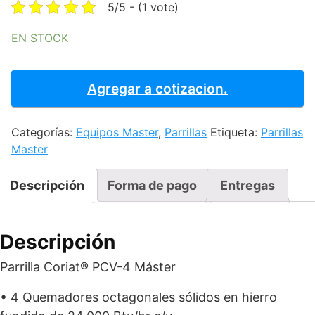
was:
is:
5/5 - (1 vote)
$21,093.61.
$13,048.68
EN STOCK
PARRILLA
CORIAT
Agregar a cotizacion.
-
PCV-
Categorías:
Equipos Master
,
Parrillas
Etiqueta:
Parrillas
4
Master
MASTER
PREMIUM
cantidad
Descripción
Forma de pago
Entregas
Descripción
Parrilla Coriat® PCV-4 Máster
• 4 Quemadores octagonales sólidos en hierro