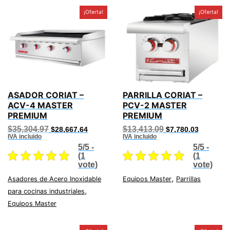
¡Oferta!
¡Oferta!
ASADOR CORIAT –
PARRILLA CORIAT –
ACV-4 MASTER
PCV-2 MASTER
PREMIUM
PREMIUM
Original
Current
Original
Current
$
35,304.97
$
13,413.09
$
28,667.64
$
7,780.03
price
price
price
price
IVA incluido
IVA incluido
was:
is:
was:
is:
5/5 -
5/5 -
$35,304.97.
$28,667.64.
$13,413.09.
$7,780.03
(1
(1
vote)
vote)
,
Asadores de Acero Inoxidable
Equipos Master
Parrillas
,
para cocinas industriales
Equipos Master