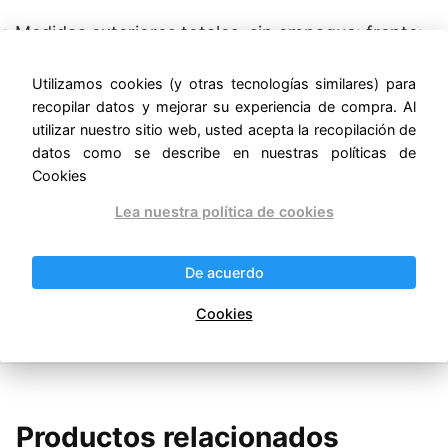
• Medidas exteriores totales, sin empaque: frente:
0.590 m, fondo: 0.845 m, altura: 0.430 – 0.480 m.
Utilizamos cookies (y otras tecnologías similares) para
• Peso sin empaque: 65 kg.
recopilar datos y mejorar su experiencia de compra. Al
utilizar nuestro sitio web, usted acepta la recopilación de
• Incluye kit de espreas para conversión de gas GLP
datos como se describe en nuestras políticas de
a GN.
Cookies
Lea nuestra política de cookies
• Certificación ANSI Z83.11-2016 • CSA 1.8-2016.
• Certificación NSF/ANSI 4 – 2016. –
De acuerdo
ernestomunoz.com
Cookies
Productos relacionados