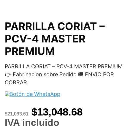
PARRILLA CORIAT –
PCV-4 MASTER
PREMIUM
PARRILLA CORIAT – PCV-4 MASTER PREMIUM
👉 Fabricacion sobre Pedido 🚚 ENVIO POR
COBRAR
Original
Current
$
13,048.68
$
21,093.61
price
price
IVA incluido