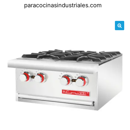
Saltar
paracocinasindustriales.com
al
contenido
🔍