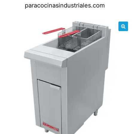
Saltar
paracocinasindustriales.com
al
contenido
🔍