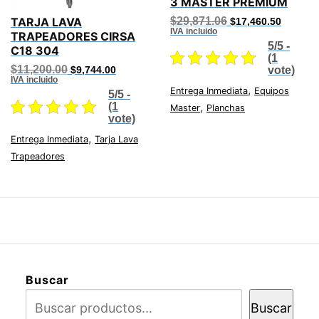
3 MASTER PREMIUM
Original
Current
$
29,871.06
TARJA LAVA
$
17,460.50
price
price
IVA incluido
TRAPEADORES CIRSA
was:
is:
5/5 -
C18 304
$29,871.06.
$17,460
(1
Original
Current
$
11,200.00
vote)
$
9,744.00
price
price
IVA incluido
,
was:
is:
Entrega Inmediata
Equipos
5/5 -
$11,200.00.
$9,744.00.
,
(1
Master
Planchas
vote)
,
Entrega Inmediata
Tarja Lava
Trapeadores
Buscar
Buscar