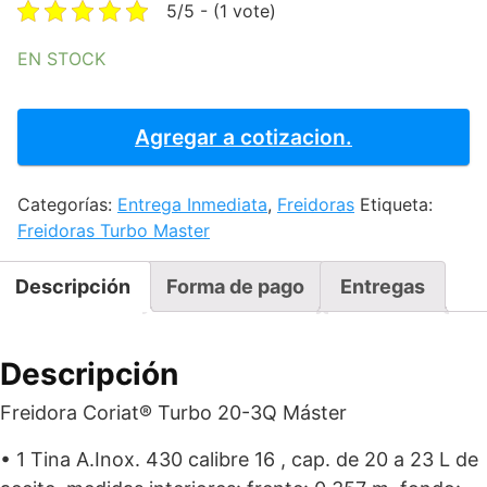
was:
is:
5/5 - (1 vote)
$30,428.34.
$18,422.58
EN STOCK
FREIDORA
CORIAT
Agregar a cotizacion.
-
TURBO-
Categorías:
Entrega Inmediata
,
Freidoras
Etiqueta:
20-
Freidoras Turbo Master
3Q
MASTER
PREMIUM
Descripción
Forma de pago
Entregas
cantidad
Descripción
Freidora Coriat® Turbo 20-3Q Máster
• 1 Tina A.Inox. 430 calibre 16 , cap. de 20 a 23 L de