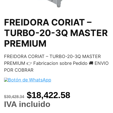
FREIDORA CORIAT –
TURBO-20-3Q MASTER
PREMIUM
FREIDORA CORIAT – TURBO-20-3Q MASTER
PREMIUM 👉 Fabricacion sobre Pedido 🚚 ENVIO
POR COBRAR
Original
Current
$
18,422.58
$
30,428.34
price
price
IVA incluido