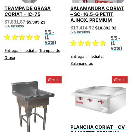
TRAMPA DE GRASA
SALAMANDRA CORIAT
CORIAT – IC-75
– SC-16.5-G PETIT
A.INOX. PREMIUM
Original
Current
$
7,831.87
$
5,905.23
price
price
IVA incluido
Original
Current
$
13,414.92
$
10,892.92
was:
is:
price
price
5/5 -
IVA incluido
$7,831.87.
$5,905.23.
was:
is:
(1
5/5 -
$13,414.92.
$10,892
vote)
(1
vote)
,
Entrega Inmediata
Trampas de
,
Entrega Inmediata
Grasa
Salamandras
¡Oferta!
¡Oferta!
PLANCHA CORIAT – CV-