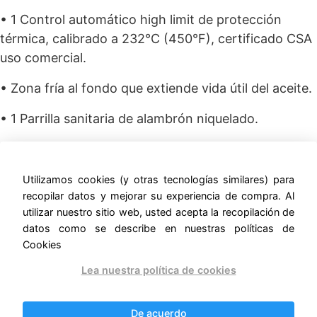
• 1 Control automático high limit de protección
térmica, calibrado a 232°C (450°F), certificado CSA
uso comercial.
• Zona fría al fondo que extiende vida útil del aceite.
• 1 Parrilla sanitaria de alambrón niquelado.
• 1 Válvula de drenado de 1.25″ ‎de ø paso completo.
• 4 Patas tubulares niveladoras A.Inox.
Utilizamos cookies (y otras tecnologías similares) para
recopilar datos y mejorar su experiencia de compra. Al
• Medidas exteriores totales, sin empaque: frente:
utilizar nuestro sitio web, usted acepta la recopilación de
0.405 m, fondo: 0.885 m, altura: 1.180 – 1.220 m,
datos como se describe en nuestras políticas de
Cookies
altura de trabajo: 0.950 – 0.980 m.
Lea nuestra política de cookies
• Peso sin empaque: 69 kg.
• Incluye kit de espreas para conversión de gas GLP
De acuerdo