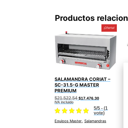
Productos relacio
¡Oferta!
SALAMANDRA CORIAT –
SC-31.5-G MASTER
PREMIUM
$
I
Original
Current
$
21,522.54
$
17,476.30
price
price
IVA incluido
was:
is:
5/5 - (1
$21,522.54.
$17,476.30.
vote)
E
,
Equipos Master
Salamandras