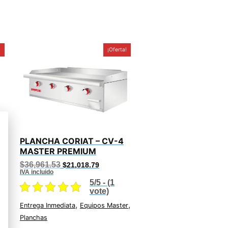
!
¡Oferta!
PLANCHA CORIAT – CV-4
M
MASTER PREMIUM
Original
Current
$
36,961.53
$
21,018.79
price
price
IVA incluido
was:
is:
5/5 - (1
$36,961.53.
$21,018.79.
vote)
,
,
Entrega Inmediata
Equipos Master
Planchas