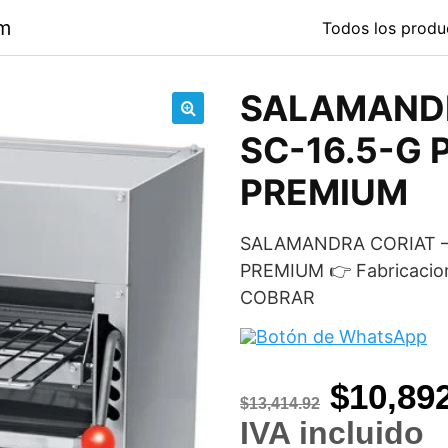
om
Todos los produ
SALAMANDR
🔍
SC-16.5-G P
PREMIUM
SALAMANDRA CORIAT – 
PREMIUM 👉 Fabricacio
COBRAR
Origina
$
10,89
$
13,414.92
price
IVA incluido