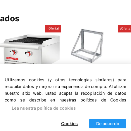
nados
¡Oferta!
¡Oferta
Utilizamos cookies (y otras tecnologías similares) para
ASADOR CORIAT – ACV-2
MENSULA SC-31.5-G
MASTER PREMIUM
MASTER A.INOX. PREMIU
recopilar datos y mejorar su experiencia de compra. Al utilizar
nuestro sitio web, usted acepta la recopilación de datos
Original
Current
Original
Current
21,351.31
$
1,684.94
$
12,471.38
$
1,270.44
price
price
price
price
VA incluido
IVA incluido
como se describe en nuestras políticas de Cookies
was:
is:
was:
is:
5/5 - (1
5/5 - (1
$21,351.31.
$12,471.38.
$1,684.94.
$1,270.44.
Lea nuestra política de cookies
vote)
vote)
,
ntrega Inmediata
Equipos Master
Salamandras
Cookies
De acuerdo