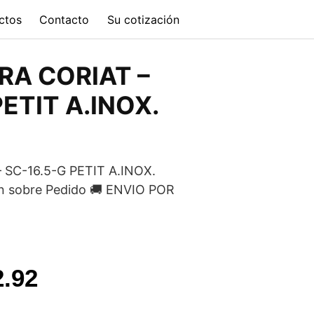
ctos
Contacto
Su cotización
A CORIAT –
ETIT A.INOX.
SC-16.5-G PETIT A.INOX.
n sobre Pedido 🚚 ENVIO POR
l
Current
2.92
price