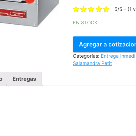
was:
5/5 - (1 
$13,414
EN STOCK
SALAMANDRA
CORIAT
Agregar a cotizacio
-
Categorías:
Entrega Inmedi
SC-
Salamandra Petit
16.5-
G
PETIT
o
Entregas
A.INOX.
PREMIUM
cantidad