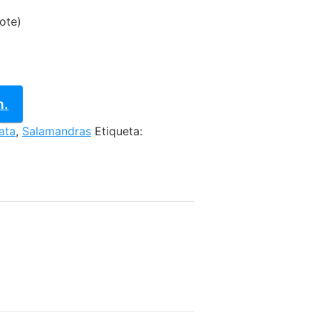
is:
vote)
.92.
$10,892.92.
n.
ata
,
Salamandras
Etiqueta: