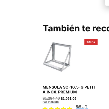
También te r
¡Oferta!
MENSULA SC-16.5-G PETIT
A.INOX. PREMIUM
Original
Current
$
1,294.40
$
1,051.05
price
price
IVA incluido
was:
is:
5/5 - (1
$1,294.40.
$1,051.05.